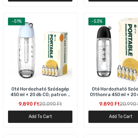
-51%
-53%
O
s
9
Oté Hordozható Szódagép
Oté Hordozható Szó
450 ml + 20 db CO₂ patron –
Otthonra 450 ml + 20 
Kék
patron – Fekete
9.890 Ft
20.090 Ft
9.890 Ft
20.990 
Add To Cart
Add To Cart