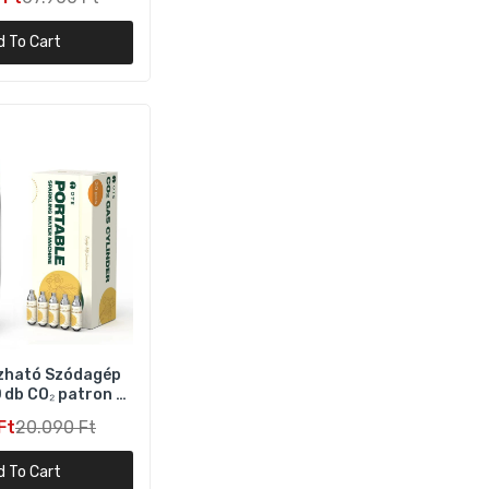
d To Cart
 –
zható Szódagép
 db CO₂ patron –
Piros
Ft
20.090 Ft
d To Cart