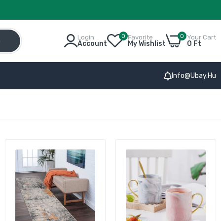
0
0
Login
Favorite
Your Cart
h
Account
My Wishlist
0 Ft
Info@ubay.hu