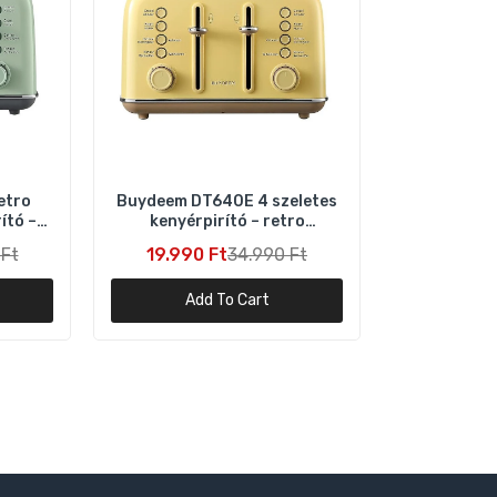
etro
Buydeem DT640E 4 szeletes
ító –
kenyérpirító – retro
citromsárga design
 Ft
19.990 Ft
34.990 Ft
Add To Cart