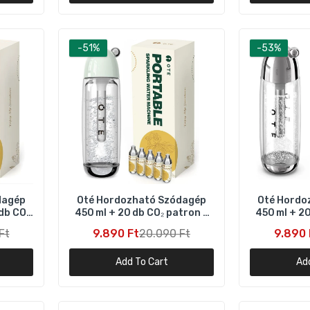
Oté Hordozható Szódagép 450 ml + 20 db CO₂ patron – Ezüst
9.890 Ft
20.990 Ft
-51%
-53%
Oté Hordozható Szódagép 450 ml + 20 db CO₂ patron – Rózsas
9.890 Ft
20.090 Ft
TE hordozható szódakészítő gép – CO₂ patronnal 20 db frissí
zódához
.890 Ft
20.090 Ft
dagép
Oté Hordozható Szódagép
Oté Hordo
db CO₂
450 ml + 20 db CO₂ patron –
450 ml + 20
Zöld
Ft
9.890 Ft
20.090 Ft
9.890 
Buydeem DT620E 2‑Szeletes Kenyérpirító – Ezüst, Állítható
Fokozat
Add To Cart
Ad
16.990 Ft
32.990 Ft