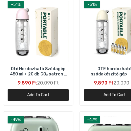
-51%
-51%
B
F
1
B
1
Oté Hordozható Szódagép
OTE hordozhat
450 ml + 20 db CO₂ patron –
szódakészítő gép –
Rózsaszín
patronnal 20 db fri
9.890 Ft
20.090 Ft
9.890 Ft
20.090 
szódához
Add To Cart
Add To Cart
-49%
-47%