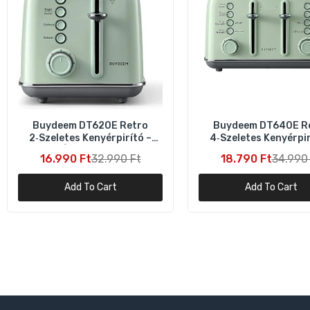
Buydeem DT620E Retro
Buydeem DT640E R
2‑Szeletes Kenyérpirító –
4‑Szeletes Kenyérpir
Zöld, Állítható Fokozat
Zöld, 7 Fokozat
16.990 Ft
32.990 Ft
18.790 Ft
34.990
Add To Cart
Add To Cart