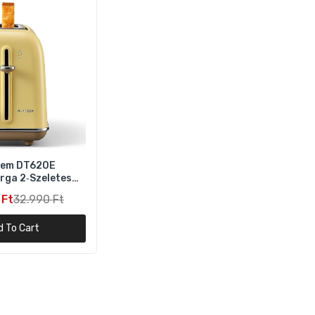
tó
em DT620E
rga 2‑Szeletes
tó – 7 Fokozat,
 Ft
32.990 Ft
es Nyílás
d To Cart