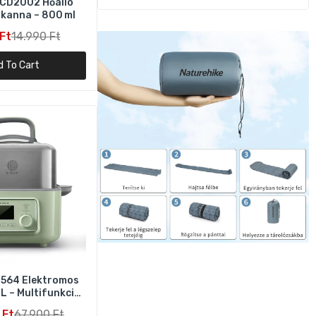
CD2002 Hőálló
kanna – 800 ml
Ft
14.990 Ft
d To Cart
564 Elektromos
 L – Multifunkciós
Zöld
 Ft
67.900 Ft