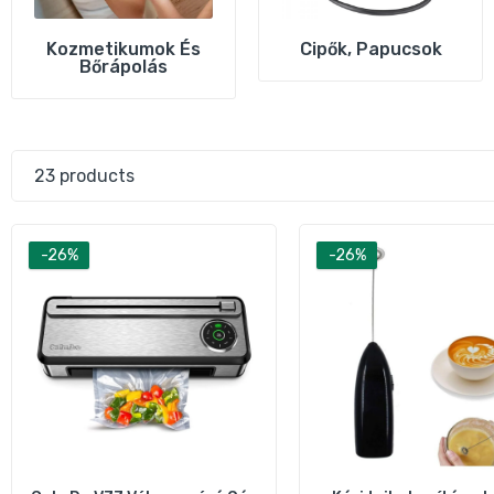
Kozmetikumok És
Cipők, Papucsok
Bőrápolás
23 products
-26%
-26%