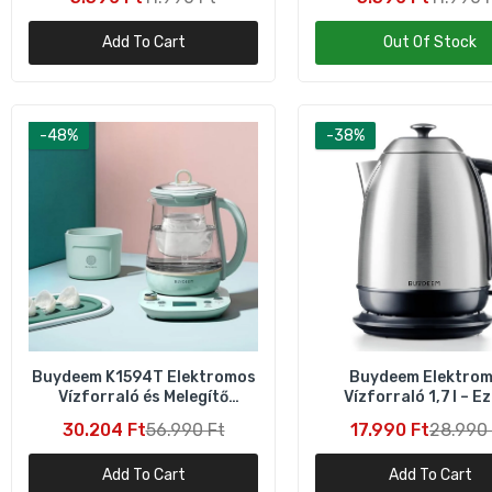
Add To Cart
Out Of Stock
-48%
-38%
Buydeem K1594T Elektromos
Buydeem Elektro
Vízforraló és Melegítő
Vízforraló 1,7 l – E
Főzőedény Készlet – Zöld
30.204 Ft
56.990 Ft
17.990 Ft
28.990 
Add To Cart
Add To Cart