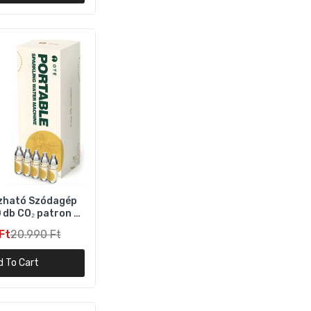
zín
tő
zható Szódagép
 db CO₂ patron –
Ezüst
Ft
20.990 Ft
d To Cart