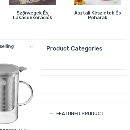
Szőnyegek És
Asztali Készletek És
Lakásdekorációk
Poharak
Product Categories
n
FEATURED PRODUCT