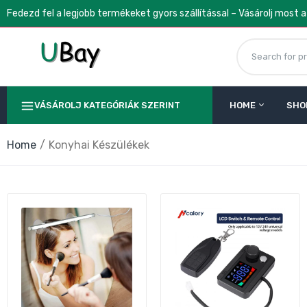
Fedezd fel a legjobb termékeket gyors szállítással – Vásárolj most 
VÁSÁROLJ KATEGÓRIÁK SZERINT
HOME
SHO
Home
Konyhai Készülékek