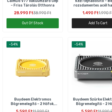
CalmDo V77 Vákuumzáró Gép
Kézi tejhabosító – el
– Friss Tárolás Otthonra
rozsdamentes acél h
fejjel
28.990 Ft
38.990 Ft
1.490 Ft
1.990 F
Out Of Stock
Add To Cart
B
K
-54%
-54%
3
Buydeem Elektromos
Buydeem Szürke Elek
Bögremelegítő – 2 Hőfok,
Bögremelegítő – 2 H
Szilikon Talp – Sárga
Szilikon Talp
5.590 Ft
11.990 Ft
5.590 Ft
11.990 