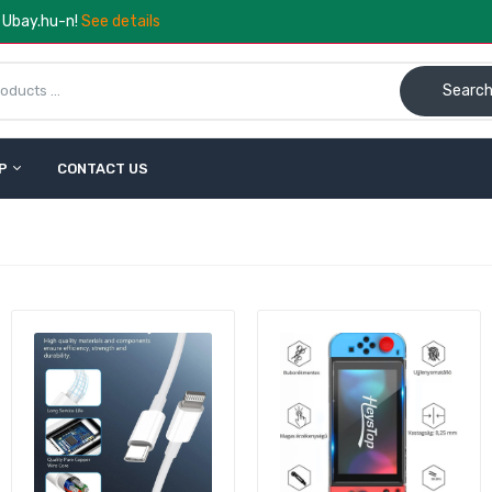
a Ubay.hu-n!
See details
Searc
P
CONTACT US
CalmDo V77 Vákuumzáró Gép – Friss Tárolás Otthonra
28.990 Ft
38.990 Ft
Kézi tejhabosító – elemes, rozsdamentes acél habverő fejjel
1.490 Ft
1.990 Ft
Buydeem CD2001 Üveg Teáskanna – 500 ml
8.114 Ft
13.990 Ft