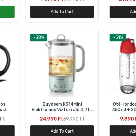
Add To Cart
Ad
Oté Hordozható Szódagép 450 ml + 20 db CO₂ patron – Piros
9.890 Ft
20.090 Ft
-38%
-51%
Oté Hordozható Szódagép 450 ml + 20 db CO₂ patron – Kék
9.890 Ft
20.090 Ft
Oté Hordozható Szódagép Otthonra 450 ml + 20 db CO₂ patron
Fekete
9.890 Ft
20.990 Ft
mos
Buydeem K314Mini
Oté Hordo
züst
Elektromos Vízforraló 0,7 l –
450 ml + 20
Oté Hordozható Szódagép 450 ml + 20 db CO₂ patron – Zöld
Zöld
Ft
24.990 Ft
39.990 Ft
9.890 
9.890 Ft
20.090 Ft
Add To Cart
Ad