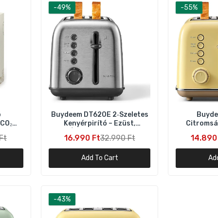
-49%
-55%
uydeem DT620E Citromsárga 2‑Szeletes Kenyérpirító – 7
okozat, Széles Nyílás
4.890 Ft
32.990 Ft
uydeem DT620E Retro 2‑Szeletes Kenyérpirító – Zöld, Állítha
Fokozat
6.990 Ft
32.990 Ft
ó
Buydeem DT620E 2‑Szeletes
Buyde
Buydeem DT640E Retro 4‑Szeletes Kenyérpirító – Zöld, 7
 CO₂
Kenyérpirító – Ezüst,
Citromsá
Fokozat
ssítő
Állítható Fokozat
Kenyérpirí
Ft
16.990 Ft
32.990 Ft
14.890
Szél
18.790 Ft
34.990 Ft
Add To Cart
Ad
Buydeem DT640E 4 szeletes kenyérpirító – retro citromsárga
design
19.990 Ft
34.990 Ft
-43%