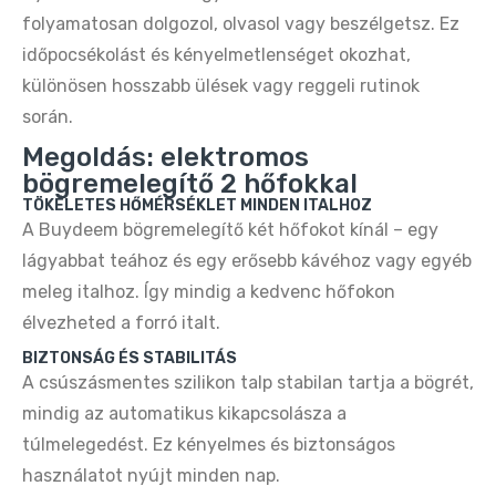
folyamatosan dolgozol, olvasol vagy beszélgetsz. Ez
Buydeem DT620E 2‑Szeletes Kenyérpirító –
Ezüst, Állítható Fokozat
időpocsékolást és kényelmetlenséget okozhat,
16.990 Ft
32.990 Ft
különösen hosszabb ülések vagy reggeli rutinok
során.
Buydeem DT620E Citromsárga 2‑Szeletes
Megoldás: elektromos
Kenyérpirító – 7 Fokozat, Széles Nyílás
bögremelegítő 2 hőfokkal
14.890 Ft
32.990 Ft
TÖKÉLETES HŐMÉRSÉKLET MINDEN ITALHOZ
A Buydeem bögremelegítő két hőfokot kínál – egy
lágyabbat teához és egy erősebb kávéhoz vagy egyéb
Buydeem DT620E Retro 2‑Szeletes
meleg italhoz. Így mindig a kedvenc hőfokon
Kenyérpirító – Zöld, Állítható Fokozat
élvezheted a forró italt.
16.990 Ft
32.990 Ft
BIZTONSÁG ÉS STABILITÁS
A csúszásmentes szilikon talp stabilan tartja a bögrét,
Buydeem DT640E Retro 4‑Szeletes
mindig az automatikus kikapcsolásza a
Kenyérpirító – Zöld, 7 Fokozat
túlmelegedést. Ez kényelmes és biztonságos
18.790 Ft
34.990 Ft
használatot nyújt minden nap.