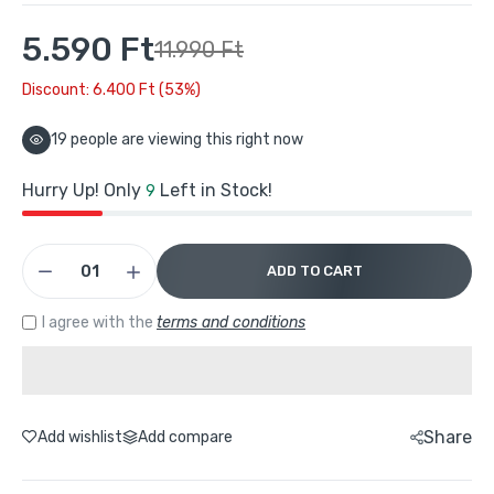
Buydeem G564 Elektromos Ételpároló – 5 L
Multifunkciós Zöld
5.590 Ft
11.990 Ft
44.990 Ft
79.990 Ft
Discount: 6.400 Ft (53%)
Buydeem G564 Elektromos Ételpároló 5 L –
19
people are viewing this right now
Multifunkciós Zöld
29.790 Ft
67.900 Ft
Hurry Up! Only
Left in Stock!
9
Buydeem K1594T Elektromos Vízforraló és
ADD TO CART
Melegítő Főzőedény Készlet – Zöld
30.204 Ft
56.990 Ft
I agree with the
terms and conditions
Buydeem Elektromos Vízforraló 1,7 l –
Ezüst
17.990 Ft
28.990 Ft
Share
Add wishlist
Add compare