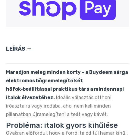
Oté Hordozható Szódagép 450 ml + 20 db
CO₂ patron – Zöld
9.890 Ft
20.090 Ft
Oté Hordozható Szódagép 450 ml + 20 db
CO₂ patron – Ezüst
LEÍRÁS
9.890 Ft
20.990 Ft
Maradjon meleg minden korty – a Buydeem sárga
Oté Hordozható Szódagép 450 ml + 20 db
CO₂ patron – Rózsaszín
elektromos bögremelegítő két
9.890 Ft
20.090 Ft
hőfok‑beállítással praktikus társ a mindennapi
italok élvezetéhez.
Ideális választás otthoni
íróasztalra vagy irodába, ahol nem kell minden
OTE hordozható szódakészítő gép – CO₂
patronnal 20 db frissítő szódához
pillanatban újramelegíteni a teát vagy kávét.
9.890 Ft
20.090 Ft
Probléma: italok gyors kihűlése
Gyakran előfordul, hogy a forró italod túl hamar kihűl,