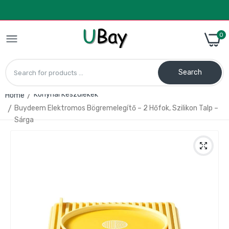
0
Search
Konyhai Készülékek
Home
Buydeem Elektromos Bögremelegítő – 2 Hőfok, Szilikon Talp –
CalmDo V77 Vákuumzáró Gép – Friss
Sárga
Tárolás Otthonra
28.990 Ft
38.990 Ft
Kézi tejhabosító – elemes, rozsdamentes
acél habverő fejjel
1.490 Ft
1.990 Ft