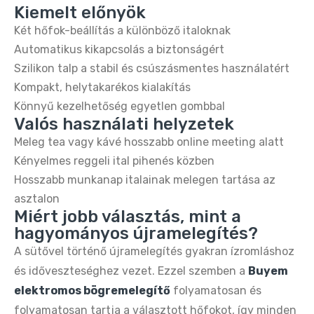
Kiemelt előnyök
Buydeem DT640E 4 szeletes kenyérpirító –
Két hőfok-beállítás a különböző italoknak
retro citromsárga design
Automatikus kikapcsolás a biztonságért
19.990 Ft
34.990 Ft
Szilikon talp a stabil és csúszásmentes használatért
Kompakt, helytakarékos kialakítás
Könnyű kezelhetőség egyetlen gombbal
Valós használati helyzetek
Meleg tea vagy kávé hosszabb online meeting alatt
Kényelmes reggeli ital pihenés közben
Hosszabb munkanap italainak melegen tartása az
asztalon
Miért jobb választás, mint a
hagyományos újramelegítés?
A sütővel történő újramelegítés gyakran ízromláshoz
és időveszteséghez vezet. Ezzel szemben a
Buyem
elektromos bögremelegítő
folyamatosan és
folyamatosan tartja a választott hőfokot, így minden