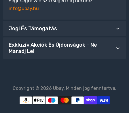
Segítségre van szükséged? Írj nekünk:
info@ubay.hu
Jogi És Támogatás
Exkluzív Akciók És Újdonságok – Ne
Maradj Le!
Copyright © 2026 Ubay. Minden jog fenntartva.