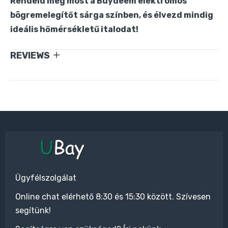
Rendeld meg most a Buydeem elektromos
bögremelegítőt sárga színben, és élvezd mindig
ideális hőmérsékletű italodat!
REVIEWS
Ügyfélszolgálat
Online chat elérhető 8:30 és 15:30 között. Szívesen
segítünk!