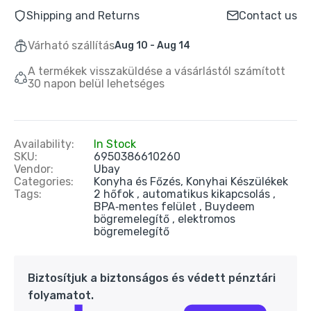
Buydeem K314Mini Elektromos Vízforraló
Shipping and Returns
Contact us
0,7 l – Zöld
24.990 Ft
39.990 Ft
Várható szállítás
Aug 10 - Aug 14
A termékek visszaküldése a vásárlástól számított
30 napon belül lehetséges
Oté Hordozható Szódagép 450 ml + 20 db
CO₂ patron – Piros
9.890 Ft
20.090 Ft
Availability:
In Stock
SKU:
6950386610260
Oté Hordozható Szódagép 450 ml + 20 db
Vendor:
Ubay
CO₂ patron – Kék
Categories:
Konyha és Főzés,
Konyhai Készülékek
Tags:
2 hőfok
automatikus kikapcsolás
9.890 Ft
20.090 Ft
BPA‑mentes felület
Buydeem
bögremelegítő
elektromos
bögremelegítő
Oté Hordozható Szódagép Otthonra 450 ml
+ 20 db CO₂ patron – Fekete
9.890 Ft
20.990 Ft
Biztosítjuk a biztonságos és védett pénztári
folyamatot.