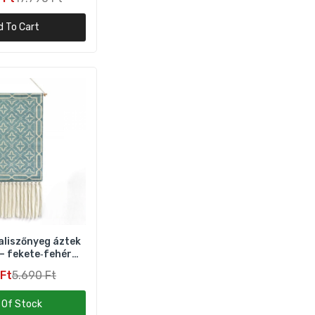
őzítővel
d To Cart
us
zú
liszőnyeg áztek
– fekete‑fehér
dekor
 Ft
5.690 Ft
 Of Stock