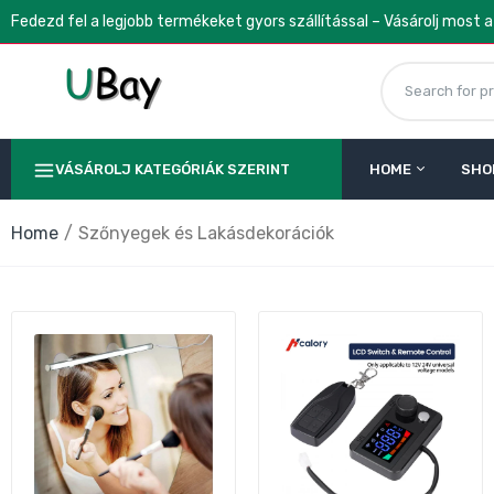
Fedezd fel a legjobb termékeket gyors szállítással – Vásárolj most 
VÁSÁROLJ KATEGÓRIÁK SZERINT
HOME
SHO
Home
Szőnyegek és Lakásdekorációk
L
R
3
Z
D
5