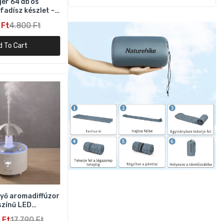
er 64 db os
adísz készlet –
i dekoráció
l,
 Ft
4.800 Ft
d To Cart
érő
yő aromadiffúzor
színű LED
világítással,
 Ft
17.790 Ft