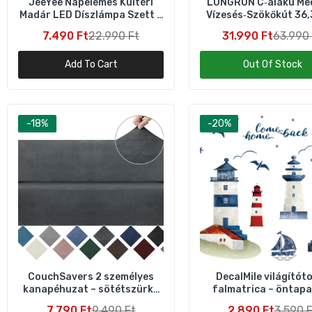
JeeYee Napelemes Kültéri
LONGRUN C‑alakú Me
Madár LED Díszlámpa Szett –
Vízesés‑Szökőkút 36,
4 db
Rozsdamentes Ac
F
7.490 Ft
22.990 Ft
31.990 Ft
63.990 
i
1
Add To Cart
Out Of Stock
B
Á
-18%
-20%
6
H
f
3
CouchSavers 2 személyes
DecalMile világítót
kanapéhuzat – sötétszürke
falmatrica – öntapa
védelem és komfort
vízálló dekoráci
7.790 Ft
9.490 Ft
2.890 Ft
3.590 