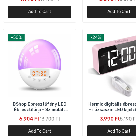
Add To Cart
Add To Cart
-50%
-24%
D
é
8
BShop Ébresztőfény LED
Hermic digitális ébre
Ébresztőóra – Szimulált
– rózsaszín LED kijelz
Napfelkelte Álomébresztés
hőmérő funkcióv
6.904 Ft
13.700 Ft
3.990 Ft
5.190 F
Add To Cart
Add To Cart