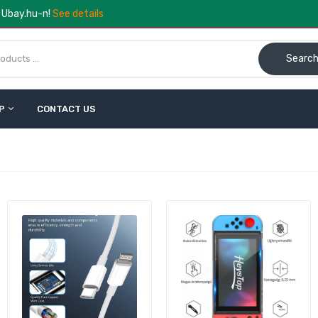
a Ubay.hu-n!
See details
Searc
P
CONTACT US
JeeYee Napelemes Kültéri Madár LED Díszlámpa Szett – 4 db
7.490 Ft
22.990 Ft
ONGRUN C‑alakú Medence Vízesés‑Szökőkút 36,3 cm –
ozsdamentes Acél
1.990 Ft
63.990 Ft
öld Mesterséges Borostyánlevél Növényfal 300×50 cm –
ekoratív Falpanel
.790 Ft
13.990 Ft