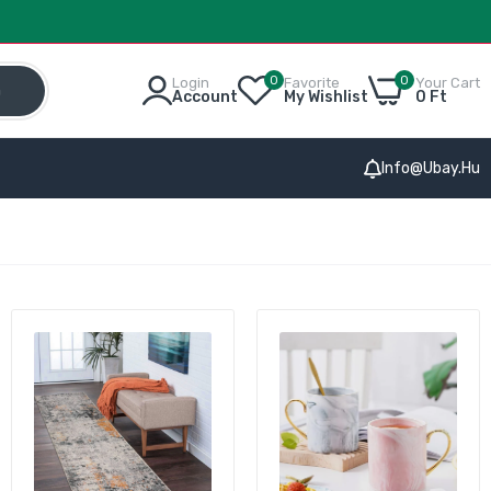
0
0
Login
Favorite
Your Cart
h
Account
My Wishlist
0 Ft
Info@ubay.hu