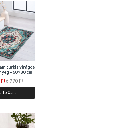
am türkiz virágos
őnyeg – 50×80 cm
 Ft
6.990 Ft
d To Cart
m