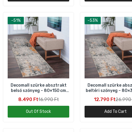
-51%
-53%
T
Decomall szürke absztrakt
Decomall szürke abs
belső szőnyeg – 80×150 cm
beltéri szőnyeg – 80×
praktikus és stílusos
hosszú
8.490 Ft
16.990 Ft
12.790 Ft
26.990
Out Of Stock
Add To Cart