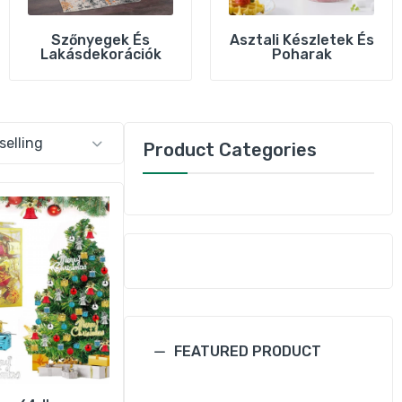
Szőnyegek És
Asztali Készletek És
Lakásdekorációk
Poharak
Product Categories
 és
áció
FEATURED PRODUCT