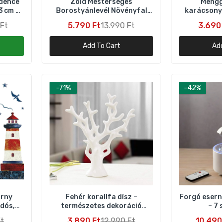
dence
Zöld Mesterséges
Mengg
3 cm –
Borostyánlevél Növényfal
karácsonyf
él
300×50 cm – Dekoratív
ünnep
orgó esernyő aromadiffúzor – 7 színű LED hangulatvilágítássa
Ft
5.790 Ft
13.990 Ft
3.690
Falpanel
dőzítővel
0.490 Ft
17.790 Ft
Add To Cart
Ad
Shop Ébresztőfény LED Ébresztőóra – Szimulált Napfelkelte
lomébresztés
-71%
-42%
.904 Ft
13.700 Ft
ermic digitális ébresztőóra – rózsaszín LED kijelzővel és hőm
unkcióval
.990 Ft
5.190 Ft
Lomohoo áztek mintás faliszőnyeg – fehér és fekete trendi
orny
Fehér korallfa dísz –
Forgó esern
dekor
dós,
természetes dekoráció
– 7 
2.390 Ft
5.690 Ft
ó
otthonra
hangulat
Ft
3.890 Ft
12.990 Ft
10.490