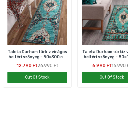
Taleta Durham türkiz virágos
Taleta Durham türkiz 
beltéri szőnyeg – 80×300 cm
beltéri szőnyeg – 80×
hosszú
12.790 Ft
26.990 Ft
6.990 Ft
16.990 
Out Of Stock
Out Of Stock