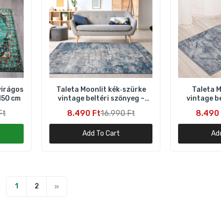
Taleta Moonlit szürke vintage beltéri szőnyeg – 80×150 cm
8.490 Ft
16.990 Ft
virágos
Taleta Moonlit kék‑szürke
Taleta M
150 cm
vintage beltéri szőnyeg –
vintage be
80×150 cm
80
Ft
8.490 Ft
16.990 Ft
8.490 
Add To Cart
Ad
1
2