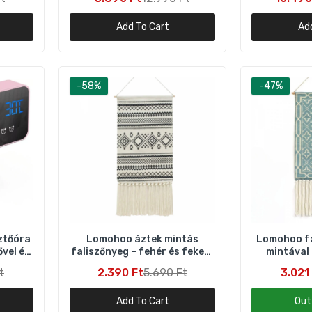
id
Add To Cart
Ad
Lomohoo faliszőnyeg áztek mintával – fekete‑fehér dekor
3.021 Ft
5.690 Ft
-58%
-47%
ecomall szürke absztrakt belső szőnyeg – 80×150 cm praktik
s stílusos
.490 Ft
16.990 Ft
Decomall szürke absztrakt beltéri szőnyeg – 80×300 cm hoss
12.790 Ft
26.990 Ft
sztőóra
Lomohoo áztek mintás
Lomohoo fa
ővel és
faliszőnyeg – fehér és fekete
mintával 
Hequn műszőrme szőnyeg – fekete és fehér, 60×90 cm puha
al
trendi dekor
t
2.390 Ft
5.690 Ft
3.021
beltéri
5.190 Ft
5.990 Ft
Add To Cart
Out