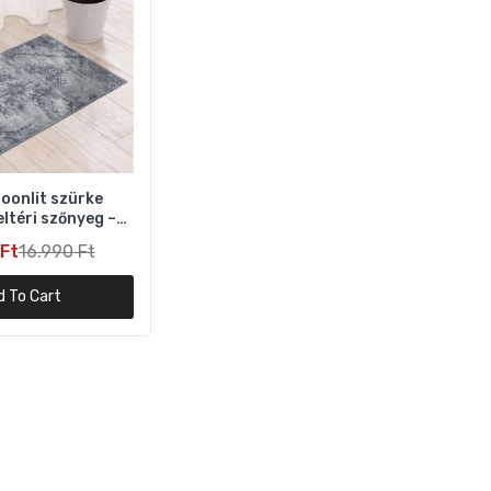
oonlit szürke
ltéri szőnyeg –
×150 cm
Ft
16.990 Ft
d To Cart