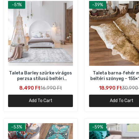
-51%
-39%
Taleta Barley szürke virágos
Taleta barna‑fehér 
perzsa stílusú beltéri
beltéri szőnyeg – 155
szőnyeg – 80×150 cm
8.490 Ft
16.990 Ft
18.990 Ft
30.990
Add To Cart
Add To Cart
-53%
-59%