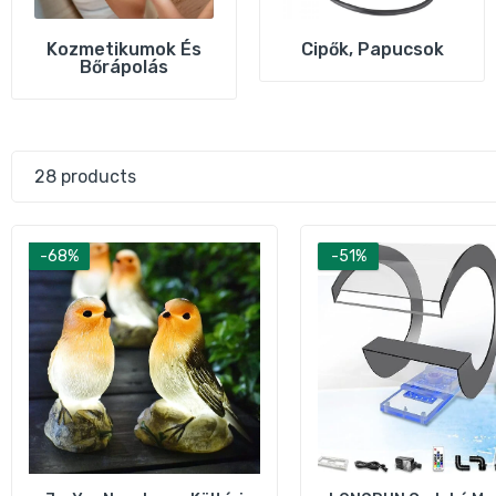
Kozmetikumok És
Cipők, Papucsok
Bőrápolás
28 products
C
k
7
-68%
-51%