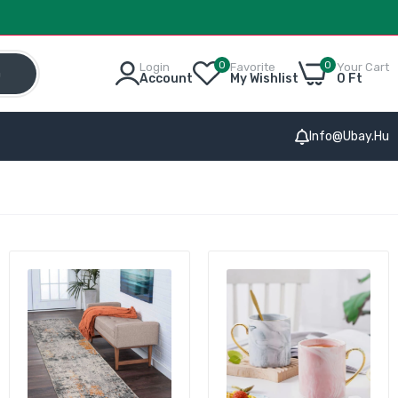
0
0
Login
Favorite
Your Cart
h
Account
My Wishlist
0 Ft
Info@ubay.hu
ez