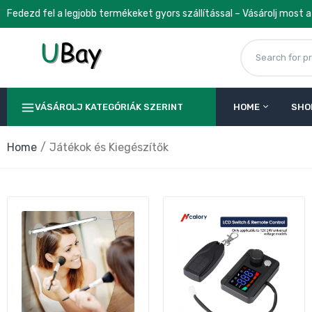
Fedezd fel a legjobb termékeket gyors szállítással – Vásárolj most 
VÁSÁROLJ KATEGÓRIÁK SZERINT
HOME
SHO
K
T
Home
Játékok és Kiegészítők
9
D
s
4