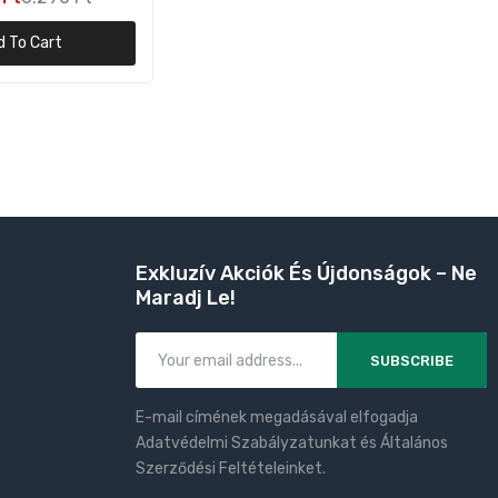
d To Cart
Exkluzív Akciók És Újdonságok – Ne
Maradj Le!
SUBSCRIBE
E-mail címének megadásával elfogadja
Adatvédelmi Szabályzatunkat és Általános
Szerződési Feltételeinket.