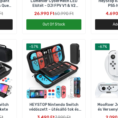
jpánt
Lumenier CyberMech LED
HeyStop k
s Quest
Előtét – DJI FPV V1 & V2
PS5‑h
z
Szemüveghez
Ft
26.990 Ft
60.990 Ft
4.690
MooRoer Joy‑Con Markolat és Versenykormány Szett – 3 db F
2.090 Ft
6.290 Ft
Out Of Stock
Ad
-57%
-67%
witch
HEYSTOP Nintendo Switch
MooRoer J
kete
védőszett – ütésálló tok és
és Verseny
tartozékok
3 
Ft
3.490 Ft
7.990 Ft
2.090