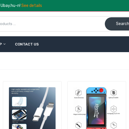
a Ubay.hu-n!
See details
Searc
P
CONTACT US
ompakt RF Oldalforgató Bluetooth Távirányító – Töltőkkel,
öbbplatformos
.490 Ft
17.790 Ft
esign & Comfort fejpánt tartozék – kompatibilis Quest 2 VR
zemüveghez
.990 Ft
12.990 Ft
Lumenier CyberMech LED Előtét – DJI FPV V1 & V2 Szemüvegh
26.990 Ft
60.990 Ft