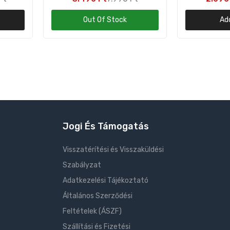
Out Of Stock
Ad
Jogi És Támogatás
Visszatérítési és Visszaküldési
Szabályzat
Adatkezelési Tájékoztató
Általános Szerződési
Feltételek (ÁSZF)
Szállítási és Fizetési