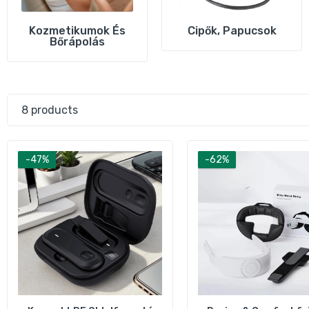
Kozmetikumok És
Cipők, Papucsok
Bőrápolás
8 products
-47%
-62%