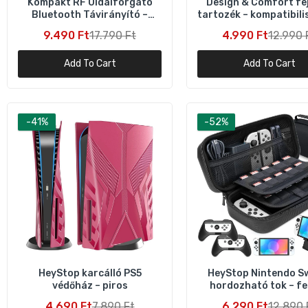
Kompakt RF Oldalforgató
Design & Comfort fe
Bluetooth Távirányító –
tartozék – kompatibili
Töltőkkel, Többplatformos
2 VR szemüveghe
9.490 Ft
17.790 Ft
4.990 Ft
12.990 
Add To Cart
Add To Cart
-41%
-52%
HeyStop karcálló PS5
HeyStop Nintendo S
védőház – piros
hordozható tok – fe
4.690 Ft
7.890 Ft
6.290 Ft
12.890 