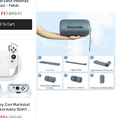
arcálló védőház
öz – fehér
 Ft
7.890 Ft
ehér
d To Cart
oy‑Con Markolat
kormány Szett –
db Fehér
 Ft
6.290 Ft