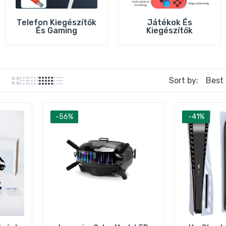
Telefon Kiegészítők
Játékok És
És Gaming
Kiegészítők
HeyStop karcálló védőház PS5‑höz – fehér
4.690 Ft
7.890 Ft
Sort by:
HeyStop karcálló PS5 védőház – piros
4.690 Ft
7.890 Ft
-56%
-41%
HeyStop Nintendo Switch hordozható tok – fekete
6.290 Ft
12.890 Ft
HEYSTOP Nintendo Switch védőszett – ütésálló tok és
tartozékok
3.490 Ft
7.990 Ft