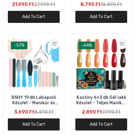
Fényterápiás
töltési lehetőséggel –
21.990 Ft
27.990 Ft
8.790 Ft
16.490 Ft
Aknekezelő és
szürke
BSHY 3‑az‑1 Ultrahangos Arctisztító Spatula
Bőrfiatalító Eszköz
– Elektromos Arcapoló Eszköz (Fekete)
Add To Cart
Add To Cart
5.990 Ft
9.990 Ft
Elektromos Arctisztító Kisállat
-57%
-64%
Formában – Kék
2.090 Ft
3.990 Ft
Fyearfly Fotonos és Melegítő
Arcmasszírozó Készülék – Zöld
8.990 Ft
14.990 Ft
BSHY 19 db Lábápoló
Kastiny 6+3 db Gél‑lakk
Készlet – Manikűr és
Készlet – Teljes Manikűr
Pedikűr Eszközök
Szett
Diozo Nano Meleg Gőzös Arcgőzölő 300 W –
3.690 Ft
8.490 Ft
2.890 Ft
7.990 Ft
Tárolókkal
Mélytisztítás és Hidratálás
6.990 Ft
11.900 Ft
Add To Cart
Add To Cart