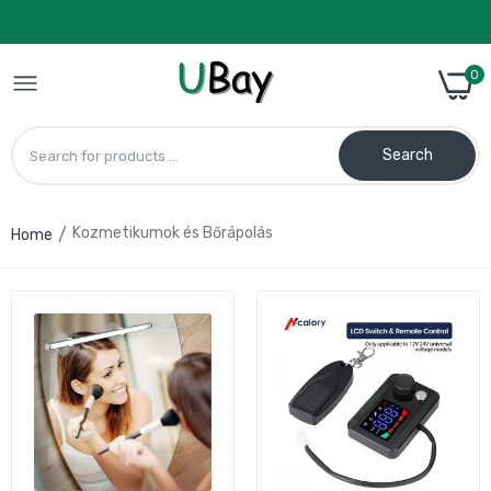
0
Search
Kozmetikumok és Bőrápolás
Home
7 Színű LED Arc‑ és Nyakmaszk –
Fényterápiás Aknekezelő és Bőrfiatalító
Eszköz
21.990 Ft
27.990 Ft
Philly Active Wear 16″ laptop hátizsák USB
töltési lehetőséggel – szürke
8.790 Ft
16.490 Ft