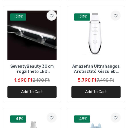
S Caring Ionos Arcgőzölő – Mélytisztító és
Hidratáló Arcápoló Készülék
-23%
-23%
6.490 Ft
9.990 Ft
Puha Rózsaszín Sminkecset Készlet –
15‑Darabos, Tartóval
3.090 Ft
5.790 Ft
SeventyBeauty 30 cm
Amazefan Ultrahangos
rögzíthető LED
Arctisztító Készülék –
kozmetikai tükör –
Mélytisztító Bőrápoló
1.690 Ft
2.190 Ft
5.790 Ft
7.490 Ft
asztali és fali
Spatula (Fehér)
Add To Cart
Add To Cart
-41%
-48%