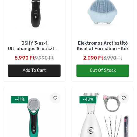
BSHY 3‑az‑1
Elektromos Arctisztító
Ultrahangos Arctisztító
Kisállat Formában – Kék
Spatula – Elektromos
5.990 Ft
9.990 Ft
2.090 Ft
3.990 Ft
Arcapoló Eszköz
(Fekete)
Add To Cart
Out Of Stock
-41%
-42%