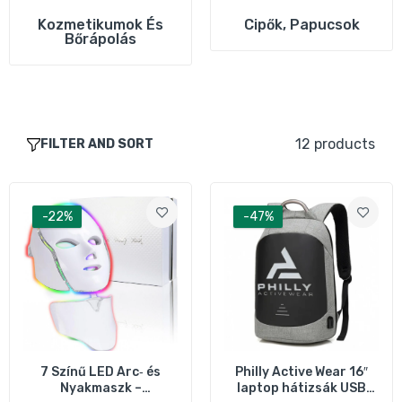
BSHY 19 db Lábápoló Készlet – Manikűr és
Kozmetikumok És
Cipők, Papucsok
Pedikűr Eszközök Tárolókkal
Bőrápolás
3.690 Ft
8.490 Ft
Kastiny 6+3 db Gél‑lakk Készlet – Teljes
Manikűr Szett
12 products
FILTER AND SORT
2.890 Ft
7.990 Ft
-22%
-47%
SeventyBeauty 30 cm rögzíthető LED
kozmetikai tükör – asztali és fali
1.690 Ft
2.190 Ft
Amazefan Ultrahangos Arctisztító Készülék
– Mélytisztító Bőrápoló Spatula (Fehér)
5.790 Ft
7.490 Ft
7 Színű LED Arc‑ és
Philly Active Wear 16″
Nyakmaszk –
laptop hátizsák USB