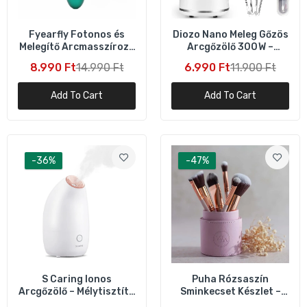
Fyearfly Fotonos és
Diozo Nano Meleg Gőzös
Melegítő Arcmasszírozó
Arcgőzölő 300 W –
Készülék – Zöld
Mélytisztítás és
8.990 Ft
14.990 Ft
6.990 Ft
11.900 Ft
Hidratálás
Add To Cart
Add To Cart
-36%
-47%
S Caring Ionos
Puha Rózsaszín
Arcgőzölő – Mélytisztító
Sminkecset Készlet –
és Hidratáló Arcápoló
15‑Darabos, Tartóval