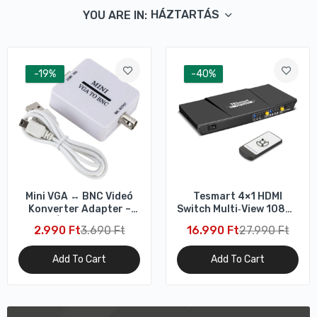
HÁZTARTÁS
YOU ARE IN:
-19%
-40%
Mini VGA ↔ BNC Videó
Tesmart 4×1 HDMI
Konverter Adapter –
Switch Multi‑View 1080p
Video Átalakító Doboz
60Hz – Akadásmentes
2.990 Ft
3.690 Ft
16.990 Ft
27.990 Ft
Váltás
Add To Cart
Add To Cart