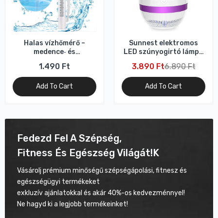
Halas vízhőmérő –
Sunnest elektromos
medence‑ és
LED szúnyogirtó lámpa
fürdőhőmérő
– beltéri rovarcsapda
1.490 Ft
3.890 Ft
6.890 Ft
Add To Cart
Add To Cart
Fedezd
Fel
A
Szépség,
Fitness
És
Egészség
Világát!k
Vásárolj prémium minőségű szépségápolási, fitnesz és
egészségügyi termékeket
exkluzív ajánlatokkal és akár 40%-os kedvezménnyel!
Ne hagyd ki a legjobb termékeinket!