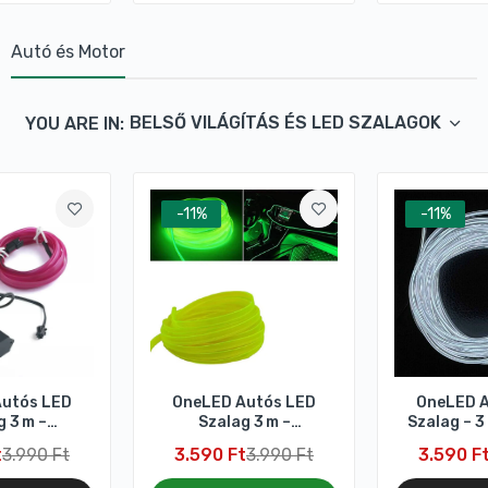
Autó és Motor
BELSŐ VILÁGÍTÁS ÉS LED SZALAGOK
YOU ARE IN:
-11%
-11%
utós LED
OneLED Autós LED
OneLED A
 3 m –
Szalag 3 m –
Szalag – 3
jtós Lila
Szivargyújtós
Hangulat
t
3.990 Ft
3.590 Ft
3.990 Ft
3.590 F
ív Fény
Foszforeszkáló Zöld
Fény