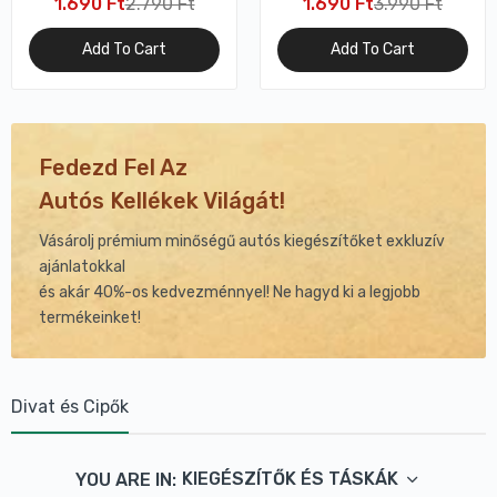
1.690 Ft
2.790 Ft
1.690 Ft
3.990 Ft
univerzális tároló és
szervírozó
Add To Cart
Add To Cart
Fedezd
Fel
Az
Autós
Kellékek
Világát!
Vásárolj prémium minőségű autós kiegészítőket exkluzív
ajánlatokkal
és akár 40%-os kedvezménnyel! Ne hagyd ki a legjobb
termékeinket!
Divat és Cipők
KIEGÉSZÍTŐK ÉS TÁSKÁK
YOU ARE IN: