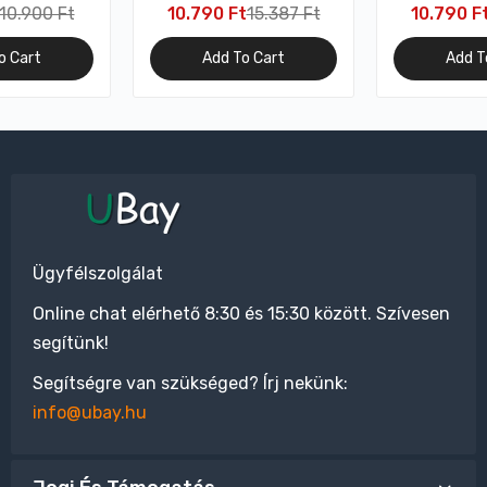
 – kék
beépített párnával, 6 cm
beépített pá
10.900 Ft
10.790 Ft
15.387 Ft
10.790 F
vastag, sötétszürke
vastag, k
o Cart
Add To Cart
Add T
Ügyfélszolgálat
Online chat elérhető 8:30 és 15:30 között. Szívesen
segítünk!
Segítségre van szükséged? Írj nekünk:
info@ubay.hu