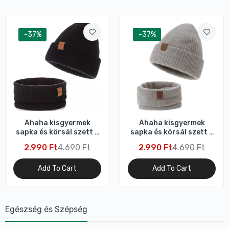
-37%
-37%
Ahaha kisgyermek
Ahaha kisgyermek
sapka és körsál szett –
sapka és körsál szett –
fekete, meleg téli
szürke, meleg téli
2.990 Ft
4.690 Ft
2.990 Ft
4.690 Ft
kiegészítő (M)
kiegészítő (M)
Add To Cart
Add To Cart
Egészség és Szépség