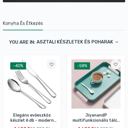
Konyha És Étkezés
ASZTALI KÉSZLETEK ÉS POHARAK
YOU ARE IN:
-40%
-58%
Elegáns evőeszköz
JiyanandP
készlet 6 db – modern
multifunkcionális tálca
dizájn, tartós kivitel
– csúszásmentes