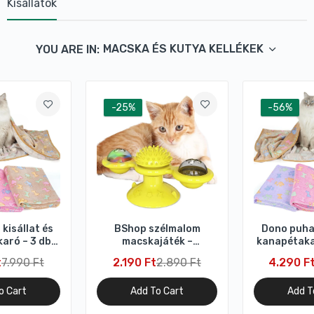
Kisállatok
MACSKA ÉS KUTYA KELLÉKEK
YOU ARE IN:
-25%
-56%
kisállat és
BShop szélmalom
Dono puha 
aró – 3 db
macskajáték –
kanapétakar
ila, barna (M
interaktív, sárga
db (rózsas
t
7.990 Ft
2.190 Ft
2.890 Ft
4.290 F
2 cm)
barna, L 
o Cart
Add To Cart
Add T