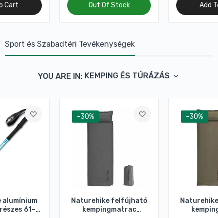
o Cart
Out Of Stock
Add T
Sport és Szabadtéri Tevékenységek
KEMPING ÉS TÚRÁZÁS
YOU ARE IN:
-30%
-30%
 alumínium
Naturehike felfújható
Naturehike
részes 61–
kempingmatrac
kempin