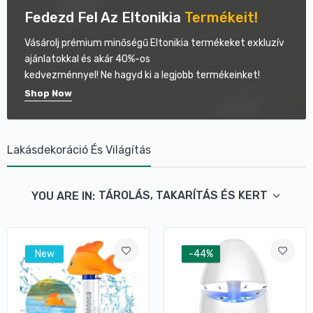
Fedezd
Fel
Az
Eltonikia
Termékeit!
Vásárolj prémium minőségű Eltonikia termékeket exkluzív
ajánlatokkal és akár 40%-os
kedvezménnyel! Ne hagyd ki a legjobb termékeinket!
Shop Now
Lakásdekoráció És Világítás
TÁROLÁS, TAKARÍTÁS ÉS KERT
YOU ARE IN:
New
-44%