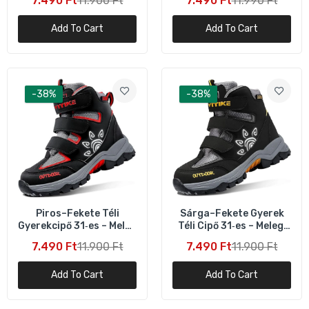
7.490 Ft
11.900 Ft
7.490 Ft
11.990 Ft
Add To Cart
Add To Cart
-38%
-38%
Piros–Fekete Téli
Sárga–Fekete Gyerek
Gyerekcipő 31‑es – Meleg
Téli Cipő 31‑es – Meleg,
és Csúszásgátló
Csúszásgátló
7.490 Ft
11.900 Ft
7.490 Ft
11.900 Ft
Add To Cart
Add To Cart