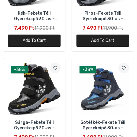
Kék–Fekete Téli
Piros–Fekete Téli
Gyerekcipő 30‑as –
Gyerekcipő 30‑as –
Meleg és Csúszásgátló
Meleg és Csúszásgátló
7.490 Ft
11.900 Ft
7.490 Ft
11.900 Ft
Lábbeli
Add To Cart
Add To Cart
-38%
-38%
Sárga–Fekete Téli
Sötétkék–Fekete Téli
Gyerekcipő 30‑as –
Gyerekcipő 30‑as –
Meleg és Csúszásgátló
Meleg és Csúszásgátló