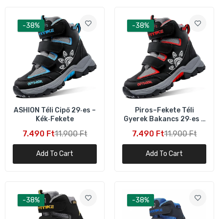
-38%
-38%
ASHION Té­li Cipő 29‑es –
Piros–Fekete Téli
Kék‑Fekete
Gyerek Bakancs 29‑es –
Meleg, Vízálló,
7.490 Ft
11.900 Ft
7.490 Ft
11.900 Ft
Csúszásmentes
Add To Cart
Add To Cart
-38%
-38%