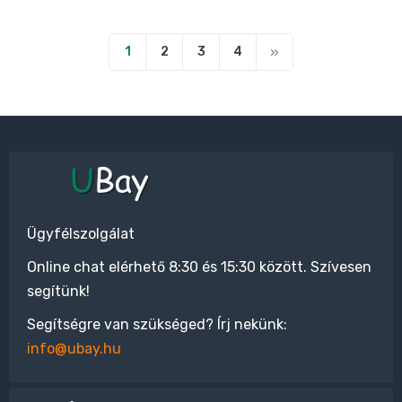
1
2
3
4
Ügyfélszolgálat
Online chat elérhető 8:30 és 15:30 között. Szívesen
segítünk!
Segítségre van szükséged? Írj nekünk:
info@ubay.hu