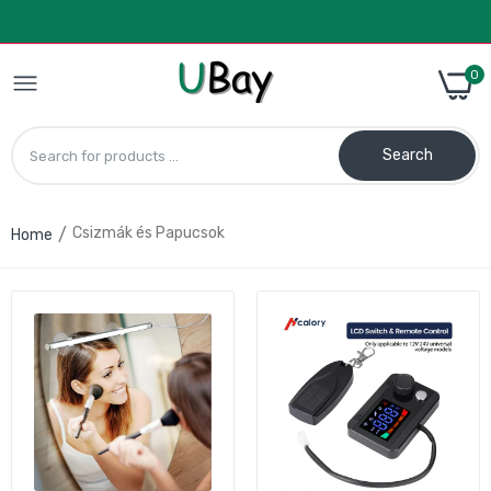
0
Search
Csizmák és Papucsok
Home
Sroter acélbetétes bakancs 41 – kék,
biztonságos munkavédelmi lábbeli
12.990 Ft
21.890 Ft
Sroter acélbetétes bakancs 44 – kék
munkavédelmi lábbeli
12.990 Ft
21.890 Ft