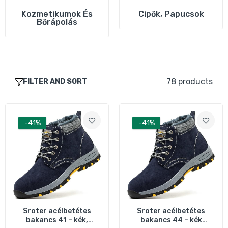
Sroter acélbetétes bakancs 45 – kék
munkavédelmi lábbeli
Kozmetikumok És
Cipők, Papucsok
Bőrápolás
12.990 Ft
21.890 Ft
Sroter acélbetétes bakancs 46 – kék
munkavédelmi lábbeli
78 products
FILTER AND SORT
12.990 Ft
21.890 Ft
Sárga–Fekete Téli Gyerekcipő 25‑ös – Meleg
-41%
-41%
és Csúszásgátló
7.490 Ft
11.900 Ft
Sötétkék–Fekete Téli Gyerekcipő 25‑ös –
Meleg és Csúszásgátló
7.490 Ft
11.990 Ft
Sroter acélbetétes
Sroter acélbetétes
bakancs 41 – kék,
bakancs 44 – kék