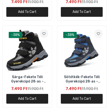
7.490 Ft
11.900 Ft
7.490 Ft
11.900 Ft
Piros–Fekete Téli Gyerekcipő 31‑es – Meleg
és Csúszásgátló
Add To Cart
Add To Cart
7.490 Ft
11.900 Ft
Sárga–Fekete Gyerek Téli Cipő 31‑es –
-38%
-38%
Meleg, Csúszásgátló
7.490 Ft
11.900 Ft
Sárga–Fekete Téli
Sötétkék–Fekete Téli
Gyerekcipő 28‑as –
Gyerekcipő 28‑as –
Meleg és Csúszásgátló
Meleg és Csúszásgátló
7.490 Ft
11.900 Ft
7.490 Ft
11.900 Ft
Add To Cart
Add To Cart