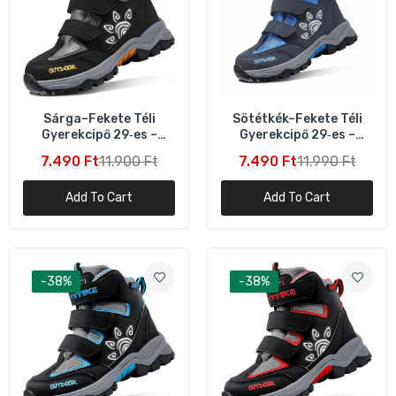
Sárga–Fekete Téli
Sötétkék–Fekete Téli
Gyerekcipő 29‑es –
Gyerekcipő 29‑es –
Meleg és Csúszásgátló
Meleg és Csúszásgátló
7.490 Ft
11.900 Ft
7.490 Ft
11.990 Ft
Add To Cart
Add To Cart
-38%
-38%