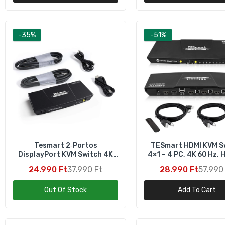
-35%
-51%
T
M
1
T
L
Tesmart 2‑Portos
TESmart HDMI KVM S
DisplayPort KVM Switch 4K
4×1 – 4 PC, 4K 60 Hz, 
1
60Hz Ultra HD
Dolby Vision, USB 2.0 
24.990 Ft
37.990 Ft
28.990 Ft
57.990
Out Of Stock
Add To Cart