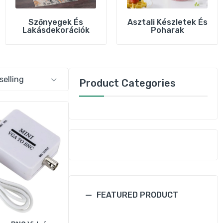
Szőnyegek És
Asztali Készletek És
boz
Lakásdekorációk
Poharak
tes
Product Categories
FEATURED PRODUCT