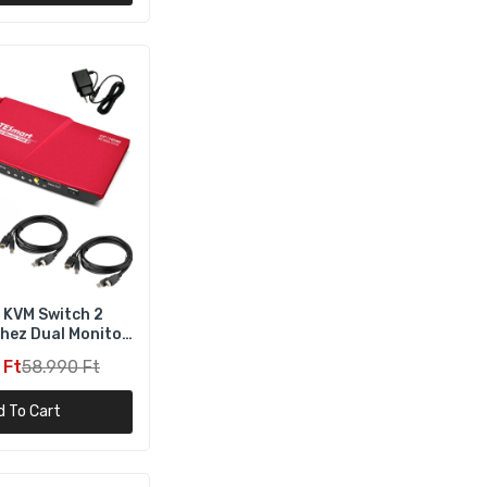
4K
 KVM Switch 2
hez Dual Monitor
MI 4K 60Hz
 Ft
58.990 Ft
d To Cart