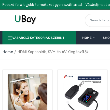
Fedezd fel a legjobb termékeket gyors szállítással – Vásárolj most 
VÁSÁROLJ KATEGÓRIÁK SZERINT
HOME
SHO
T
p
Home
HDMI Kapcsolók, KVM és AV Kiegészítők
8