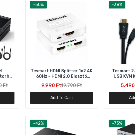
-50%
-38%
Tesmart 2‑az‑1‑ben HDMI + USB KVM Kábel – USB‑A ↔ USB‑B
5.490 Ft
8.790 Ft
ESmart HDMI Splitter 1×2 – 1 bemenet 2 kimenet 4K 60 Hz, EDI
EC, HDCP 2.2
7.990 Ft
53.990 Ft
M
Tesmart HDMI Splitter 1x2 4K
Tesmart 2‑
itorhoz
60Hz – HDMI 2.0 Elosztó
USB KVM K
ESmart UHD HDMI Switch 4×1 – 4 bemenet 1 kimenet 4K 60 Hz,
 3 PC
Fehér
DR10, Dolby Vision
0 Ft
9.990 Ft
19.790 Ft
5.490
4.990 Ft
76.312 Ft
Add To Cart
Ad
ESmart HDMI KVM Switch 4×1 – 4 PC egy monitorral, 4K 60 Hz,
DID, USB 3.0
-42%
-73%
4.990 Ft
76.312 Ft