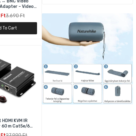
A ↔ BNC Videó
Adapter – Video
kító Doboz
 Ft
3.690 Ft
d To Cart
 HDMI KVM IR
 60 m Cat5e/6
80p 60Hz
 Ft
27.990 Ft