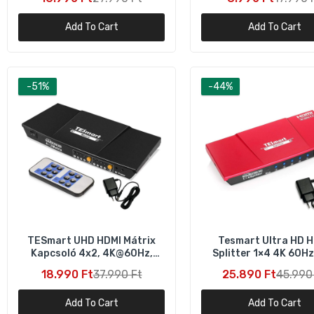
Add To Cart
Add To Cart
-51%
-44%
T
U
2
TESmart UHD HDMI Mátrix
Tesmart Ultra HD 
Kapcsoló 4x2, 4K@60Hz,
Splitter 1×4 4K 60H
T
HDCP támogatással és
18 Gbps
18.990 Ft
37.990 Ft
25.890 Ft
45.990
H
digitális hangkimenettel
3
Add To Cart
Add To Cart