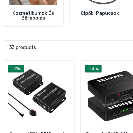
Kozmetikumok És
Cipők, Papucsok
Bőrápolás
33 products
T
V
1
-41%
-50%
T
T
4