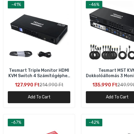
-41%
-46%
T
C
1
Tesmart Triple Monitor HDMI
Tesmart MST KV
KVM Switch 4 Számítógéphez
Dokkolóállomás 3 Mon
T
3 Monitor 4K 60Hz
4K 60Hz – 1 Laptop +
H
127.990 Ft
214.990 Ft
135.990 Ft
249.99
4
Add To Cart
Add To Cart
T
E
-67%
-42%
4