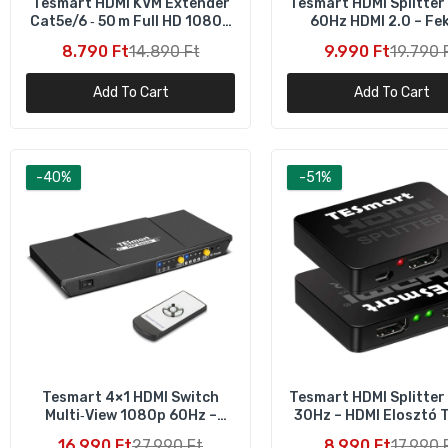
Tesmart HDMI KVM Extender
Tesmart HDMI Splitter
Cat5e/6 ‑ 50 m Full HD 1080p
60Hz HDMI 2.0 – Fe
60Hz IR pass‑through
8.790 Ft
14.890 Ft
9.990 Ft
19.790 
Add To Cart
Add To Cart
TE
-40%
-51%
tá
18
Tesmart 4×1 HDMI Switch
Tesmart HDMI Splitter
Multi‑View 1080p 60Hz –
30Hz – HDMI Elosztó 
Akadásmentes Váltás
és Konzolhoz
16.990 Ft
27.990 Ft
8.990 Ft
17.990 