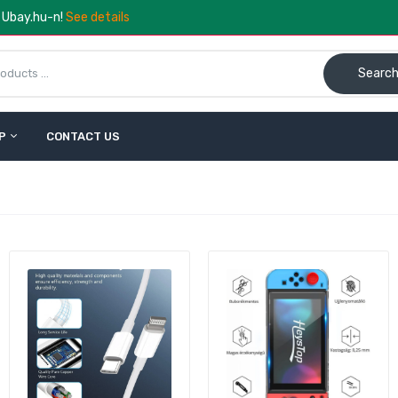
a Ubay.hu-n!
See details
Searc
P
CONTACT US
esmart HDMI KVM Extender Cat5e/6 ‑ 50 m Full HD 1080p 60Hz
ass‑through
.790 Ft
14.890 Ft
Tesmart HDMI Splitter 1×2 4K 60Hz HDMI 2.0 – Fekete
9.990 Ft
19.790 Ft
Bshopy SFP Media Converter – Gigabit Ethernet Optikai Átala
3.290 Ft
8.190 Ft