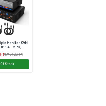
0 Hz
iple Monitor KVM
DP 1.4 – 2 PC,
or, 8K 60 Hz /
 Ft
179.423 Ft
G‑Sync & FreeSync
 Of Stock