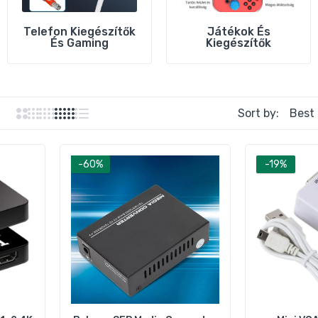
Telefon Kiegészítők
Játékok És
Mini VGA ↔ BNC Videó Konverter Adapter – Video Átalakító Do
És Gaming
Kiegészítők
2.990 Ft
3.690 Ft
Sort by:
esmart 4×1 HDMI Switch Multi‑View 1080p 60Hz – Akadásmen
áltás
6.990 Ft
27.990 Ft
-60%
-19%
Tesmart HDMI Splitter 1×2 4K 30Hz – HDMI Elosztó TV‑hez és
Konzolhoz
8.990 Ft
17.990 Ft
esmart 16‑Portos HDMI Switch 16 → 1 4K60Hz – RS232, LAN, IR
ávirányító
9.990 Ft
97.990 Ft