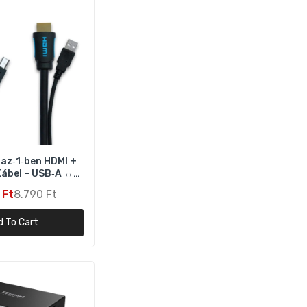
D,
az‑1‑ben HDMI +
ábel – USB‑A ↔
USB‑B
 Ft
8.790 Ft
d To Cart