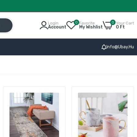
0
0
Login
Favorite
Your Cart
h
Account
My Wishlist
0 Ft
Info@ubay.hu
 IR
kító