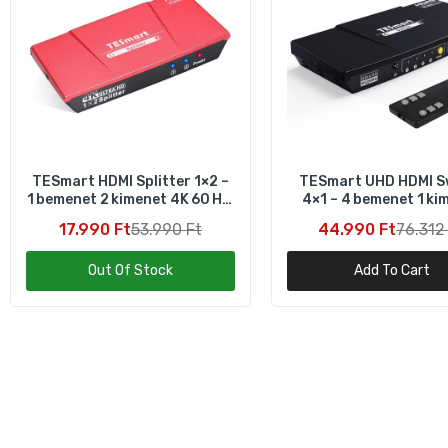
TE
/ 
48
TESmart HDMI Splitter 1×2 –
TESmart UHD HDMI S
1 bemenet 2 kimenet 4K 60 Hz,
4×1 – 4 bemenet 1 ki
EDID, CEC, HDCP 2.2
4K 60 Hz, HDR10, Dolby
17.990 Ft
53.990 Ft
44.990 Ft
76.312
Out Of Stock
Add To Cart