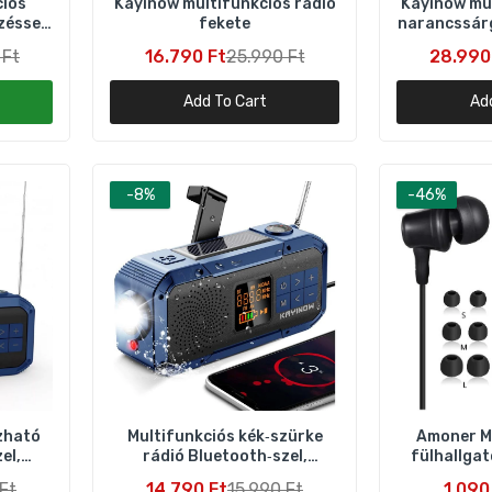
ciós
Kayinow multifunkciós rádió
Kayinow mul
zéssel
fekete
narancssárg
s
 Ft
16.790 Ft
25.990 Ft
28.990
Amoner ME‑19 vezetékes fülhallgató mikrofonnal – 3,5 mm jac
fekete
Add To Cart
Ad
1.090 Ft
1.990 Ft
-8%
-46%
B28S piros mini LCD hangszóró – hordozható zenelejátszó
8.890 Ft
14.990 Ft
Elegiant SR400 Bluetooth Hi‑Fi Sztereó USB/S PC Hangszóróp
2 db
9.990 Ft
17.990 Ft
zható
Multifunkciós kék‑szürke
Amoner M
ehér vezetékes fülhallgató mikrofonnal – 3,5 mm jack univerz
el,
rádió Bluetooth‑szel,
fülhallgat
eadset
mes
powerbank és vészlámpa
3,5 mm 
Ft
14.790 Ft
15.990 Ft
1.090
.290 Ft
1.990 Ft