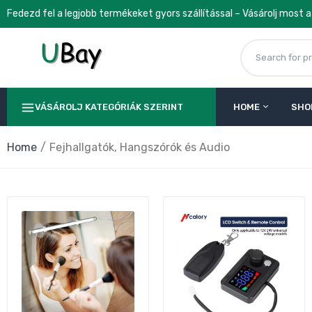
Fedezd fel a legjobb termékeket gyors szállítással – Vásárolj most 
VÁSÁROLJ KATEGÓRIÁK SZERINT
HOME
SHO
Home
Fejhallgatók, Hangszórók és Audio