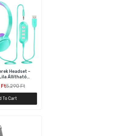
rek Headset –
ila Állítható
hallgató
 Ft
5.290 Ft
d To Cart