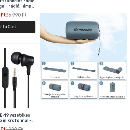
tifunkciós rádió
a – rádió, lámpa,
SOS
 Ft
36.990 Ft
k,
d To Cart
ár –
E‑19 vezetékes
ális
ó mikrofonnal –
jack, fekete
 Ft
1.990 Ft