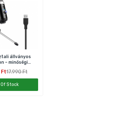
tali állványos
n – minőségi
gfelvétel
 Ft
17.990 Ft
 Of Stock