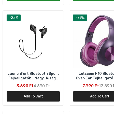
M
-22%
-39%
1
M
Launchfort Bluetooth Sport
Letscom H10 Bluet
Fejhallgatók – Nagy Hűségű
Over‑Ear Fejhallgató 
Hangzás Fekete
2
3.690 Ft
4.690 Ft
7.990 Ft
12.890 
Add To Cart
Add To Cart