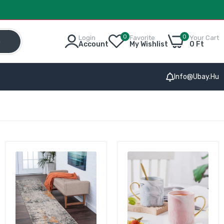
0
0
Login
Favorite
Your Cart
h
Account
My Wishlist
0 Ft
Info@ubay.hu
oth
al