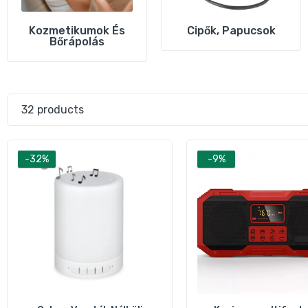
Kozmetikumok És
Cipők, Papucsok
Bőrápolás
32 products
K
z
1
-32%
-9%
M
n
1
M
1