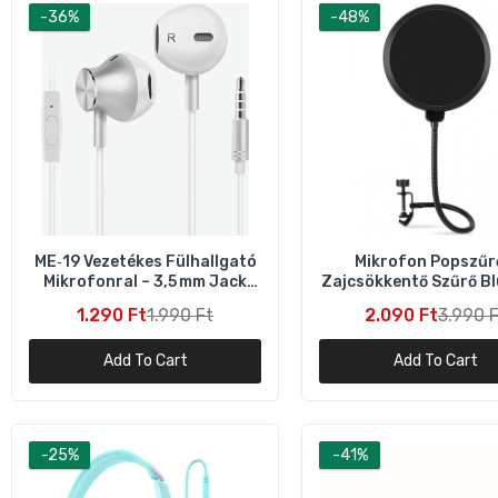
-36%
-48%
ME‑19 Vezetékes Fülhallgató
Mikrofon Popszűr
Mikrofonral – 3,5 mm Jack
Zajcsökkentő Szűrő Bl
Fehér
és Más Mikrofonok
1.290 Ft
1.990 Ft
2.090 Ft
3.990 F
Add To Cart
Add To Cart
T
o
-25%
-41%
9