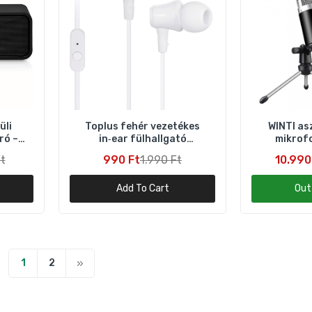
WINTI asztali állványos mikrofon – minőségi hangfelvétel
10.990 Ft
17.990 Ft
üli
Toplus fehér vezetékes
WINTI asz
ró –
in‑ear fülhallgató
mikrofo
mikrofonnal –
han
t
990 Ft
1.990 Ft
10.990
okostelefonokhoz
Add To Cart
Out
1
2