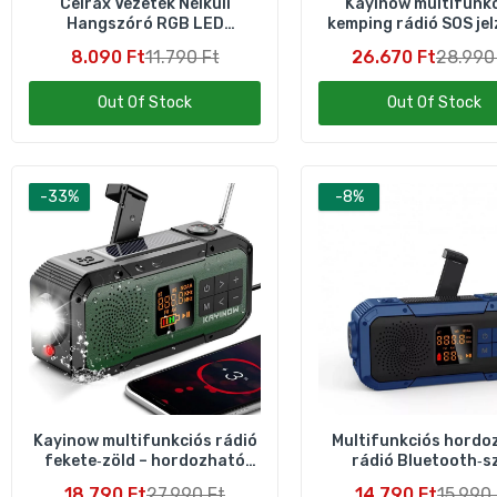
Celrax Vezeték Nélküli
Kayinow multifunk
Hangszóró RGB LED
kemping rádió SOS jel
Lámpával – Bluetooth Zene
és lámpával piro
8.090 Ft
11.790 Ft
26.670 Ft
28.990
Out Of Stock
Out Of Stock
-33%
-8%
Kayinow multifunkciós rádió
Multifunkciós hordo
F
fekete‑zöld – hordozható
rádió Bluetooth‑sz
h
FM/AM zenelejátszó
powerbank, napele
18.790 Ft
27.990 Ft
14.790 Ft
15.990 
1