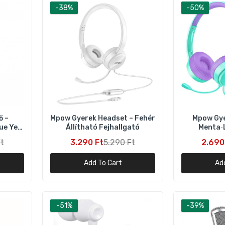
-38%
-50%
Mpow Gyerek Headset – Menta‑Lila Állítható Fejhallgató
2.690 Ft
5.290 Ft
Mpow Gyerek Headset – Zöld‑Lila Mikrofonos Fejhallgató
3.990 Ft
5.290 Ft
ő –
Mpow Gyerek Headset – Fehér
Mpow Gye
ue Yeti
Állítható Fejhallgató
Menta‑L
hoz
Fej
t
3.290 Ft
5.290 Ft
2.690
Muzili Vezeték nélküli Bluetooth Hangszóró – Fekete
5.790 Ft
9.790 Ft
Add To Cart
Ad
oplus fehér vezetékes in‑ear fülhallgató mikrofonnal –
kostelefonokhoz
-51%
-39%
90 Ft
1.990 Ft