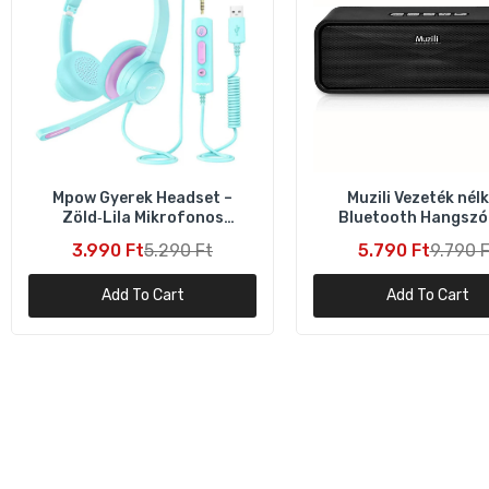
Mpow Gyerek Headset –
Muzili Vezeték nélk
Zöld‑Lila Mikrofonos
Bluetooth Hangszó
Fejhallgató
Fekete
3.990 Ft
5.290 Ft
5.790 Ft
9.790 F
Add To Cart
Add To Cart