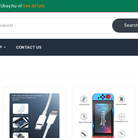
a Ubay.hu-n!
See details
Searc
P
CONTACT US
Celrax Vezeték Nélküli Hangszóró RGB LED Lámpával – Blueto
Zene
8.090 Ft
11.790 Ft
Kayinow multifunkciós kemping rádió SOS jelzéssel és lámpáv
piros
26.670 Ft
28.990 Ft
Kayinow multifunkciós rádió fekete
16.790 Ft
25.990 Ft