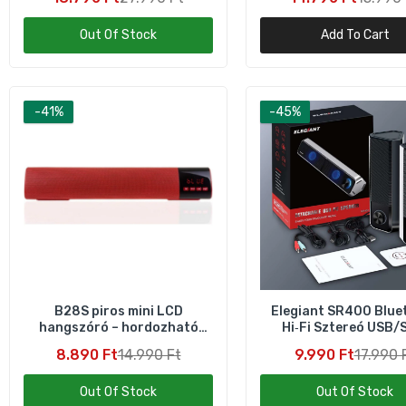
vészlámpa
Out Of Stock
Add To Cart
-41%
-45%
L
3
B28S piros mini LCD
Elegiant SR400 Blue
hangszóró – hordozható
Hi‑Fi Sztereó USB/
zenelejátszó
Hangszórópár – 2
8.890 Ft
14.990 Ft
9.990 Ft
17.990 
L
Ü
Out Of Stock
Out Of Stock
7