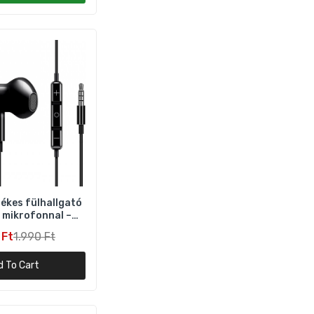
ack,
ékes fülhallgató
 mikrofonnal –
jack, fekete
 Ft
1.990 Ft
d To Cart