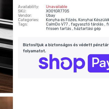
Availability:
Unavailable
SKU:
X001GR7705
Vendor:
Ubay
Categories:
Konyha és Főzés,
Konyhai Készülék
Tags:
CalmDo V77
fagyasztó tárolás
f
frissen tartás
háztartási gép
Biztosítjuk a biztonságos és védett pénztár
folyamatot.