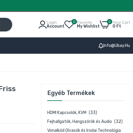
0
0
Login
Favorite
Your Cart
h
Account
My Wishlist
0 Ft
Info@ubay.hu
Friss
Egyéb Termékek
HDMI Kapcsolók, KVM
(33)
Fejhallgatók, Hangszórók és Audio
(32)
Vonalkód Olvasók és Irodai Technológia