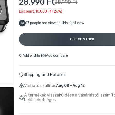
28.990 Ft
38.990 Ft
Discount: 10.000 Ft (26%)
20
people are viewing this right now
OUT OF STOCK
Add wishlist
Add compare
Shipping and Returns
Várható szállítás
Aug 08 - Aug 12
A termékek visszaküldése a vásárlástól számít
belül lehetséges