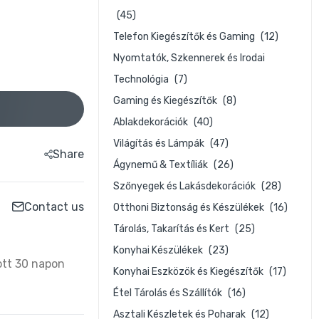
(45)
Telefon Kiegészítők és Gaming
(12)
Nyomtatók, Szkennerek és Irodai
Technológia
(7)
Gaming és Kiegészítők
(8)
Ablakdekorációk
(40)
Világítás és Lámpák
(47)
Share
Ágynemű & Textíliák
(26)
Szőnyegek és Lakásdekorációk
(28)
Contact us
Otthoni Biztonság és Készülékek
(16)
Tárolás, Takarítás és Kert
(25)
Konyhai Készülékek
(23)
ott 30 napon
Konyhai Eszközök és Kiegészítők
(17)
Étel Tárolás és Szállítók
(16)
Asztali Készletek és Poharak
(12)