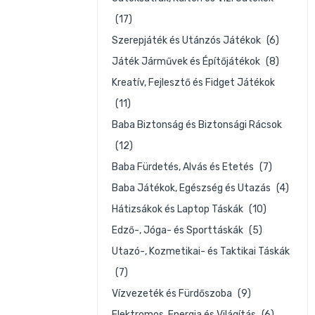
(17)
Szerepjáték és Utánzós Játékok
(6)
Játék Járművek és Építőjátékok
(8)
Kreatív, Fejlesztő és Fidget Játékok
(11)
Baba Biztonság és Biztonsági Rácsok
(12)
Baba Fürdetés, Alvás és Etetés
(7)
Baba Játékok, Egészség és Utazás
(4)
Hátizsákok és Laptop Táskák
(10)
Edző-, Jóga- és Sporttáskák
(5)
Utazó-, Kozmetikai- és Taktikai Táskák
(7)
Vízvezeték és Fürdőszoba
(9)
Elektromos, Energia és Világítás
(6)