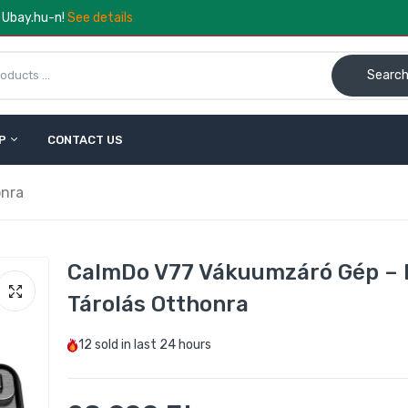
a Ubay.hu-n!
See details
Searc
P
CONTACT US
onra
CalmDo V77 Vákuumzáró Gép – 
Tárolás Otthonra
12
sold in last
24 hours