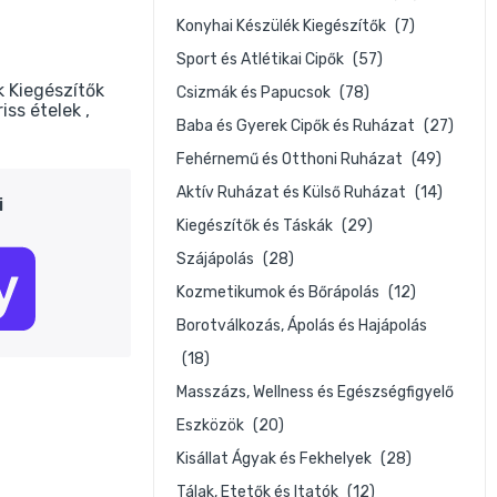
Konyhai Készülék Kiegészítők
(7)
Sport és Atlétikai Cipők
(57)
 Kiegészítők
Csizmák és Papucsok
(78)
riss ételek
Baba és Gyerek Cipők és Ruházat
(27)
Fehérnemű és Otthoni Ruházat
(49)
Aktív Ruházat és Külső Ruházat
(14)
i
Kiegészítők és Táskák
(29)
Szájápolás
(28)
Kozmetikumok és Bőrápolás
(12)
Borotválkozás, Ápolás és Hajápolás
(18)
Masszázs, Wellness és Egészségfigyelő
Eszközök
(20)
Kisállat Ágyak és Fekhelyek
(28)
Tálak, Etetők és Itatók
(12)