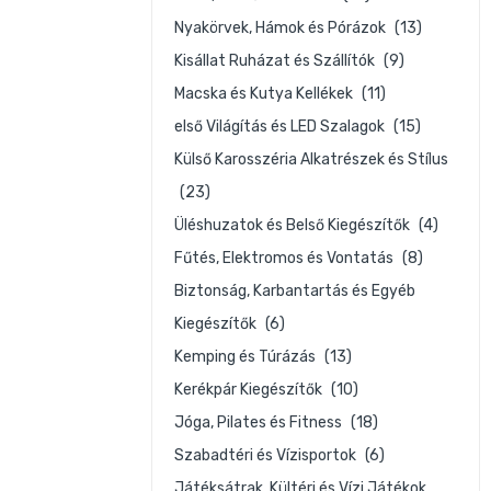
Nyakörvek, Hámok és Pórázok
(13)
Kisállat Ruházat és Szállítók
(9)
Macska és Kutya Kellékek
(11)
első Világítás és LED Szalagok
(15)
Külső Karosszéria Alkatrészek és Stílus
(23)
Üléshuzatok és Belső Kiegészítők
(4)
Fűtés, Elektromos és Vontatás
(8)
Biztonság, Karbantartás és Egyéb
Kiegészítők
(6)
Kemping és Túrázás
(13)
Kerékpár Kiegészítők
(10)
Jóga, Pilates és Fitness
(18)
Szabadtéri és Vízisportok
(6)
Játéksátrak, Kültéri és Vízi Játékok