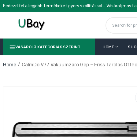
Fedezd fel a legjobb termékeket gyors szállítással – Vásárolj most 
VÁSÁROLJ KATEGÓRIÁK SZERINT
HOME
SHO
Home
CalmDo V77 Vákuumzáró Gép – Friss Tárolás Otth