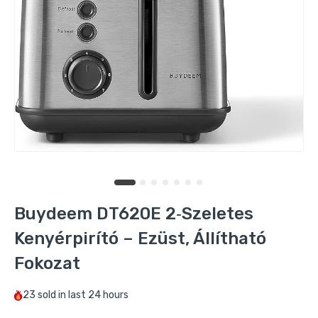
Buydeem DT620E 2‑Szeletes
Kenyérpirító – Ezüst, Állítható
Fokozat
23
sold in last
24 hours