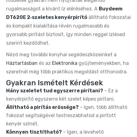
modellek gyakran nem nyújtanak elegendő
rugalmasságot a kívánt íz eléréséhez. A
Buydeem
DT620E 2‑szeletes kenyérpirító
állítható fokozatai
és kompakt kialakítása révén rugalmasabb és
gyorsabb pirítást biztosít, így minden reggel ízlésed
szerint kezdődhet.
Nézd meg további konyhai segédeszközeinket a
Háztartásban
és az
Elektronika
gyűjteményekben, ha
szeretnél még több praktikus megoldást otthonodra.
Gyakran Ismételt Kérdések
Hány szeletet tud egyszerre pirítani?
– Ez a
kenyérpirító egyszerre két szelet képes pirítani.
Állítható a pirítás erőssége?
– Igen, több állítható
fokozat segítségével testreszabhatod a pirított
kenyér színét.
Könnyen tisztítható?
– Igen, a levehető