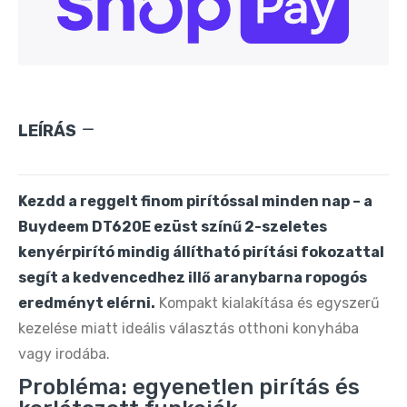
LEÍRÁS
Kezdd a reggelt finom pirítóssal minden nap – a
Buydeem DT620E ezüst színű 2-szeletes
kenyérpirító mindig állítható pirítási fokozattal
segít a kedvencedhez illő aranybarna ropogós
eredményt elérni.
Kompakt kialakítása és egyszerű
kezelése miatt ideális választás otthoni konyhába
vagy irodába.
Probléma: egyenetlen pirítás és