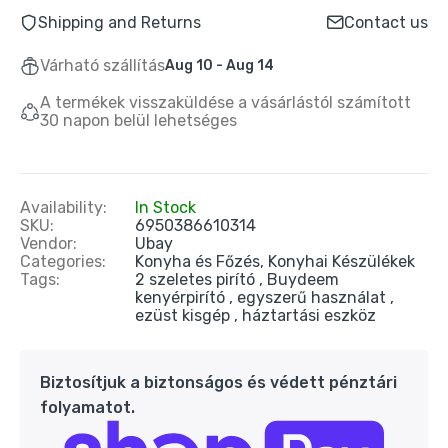
Shipping and Returns
Contact us
Várható szállítás
Aug 10 - Aug 14
A termékek visszaküldése a vásárlástól számított
30 napon belül lehetséges
Availability:
In Stock
SKU:
6950386610314
Vendor:
Ubay
Categories:
Konyha és Főzés,
Konyhai Készülékek
Tags:
2 szeletes pirító
Buydeem
kenyérpirító
egyszerű használat
ezüst kisgép
háztartási eszköz
Biztosítjuk a biztonságos és védett pénztári
folyamatot.