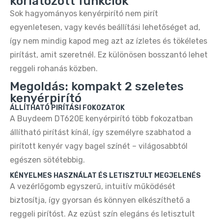
korlátozott funkciók
Sok hagyományos kenyérpirító nem pirít
egyenletesen, vagy kevés beállítási lehetőséget ad,
így nem mindig kapod meg azt az ízletes és tökéletes
pirítást, amit szeretnél. Ez különösen bosszantó lehet
reggeli rohanás közben.
Megoldás: kompakt 2 szeletes
kenyérpirító
ÁLLÍTHATÓ PIRÍTÁSI FOKOZATOK
A Buydeem DT620E kenyérpirító több fokozatban
állítható pirítást kínál, így személyre szabhatod a
pirított kenyér vagy bagel színét – világosabbtól
egészen sötétebbig.
KÉNYELMES HASZNÁLAT ÉS LETISZTULT MEGJELENÉS
A vezérlőgomb egyszerű, intuitív működését
biztosítja, így gyorsan és könnyen elkészíthető a
reggeli pirítóst. Az ezüst szín elegáns és letisztult