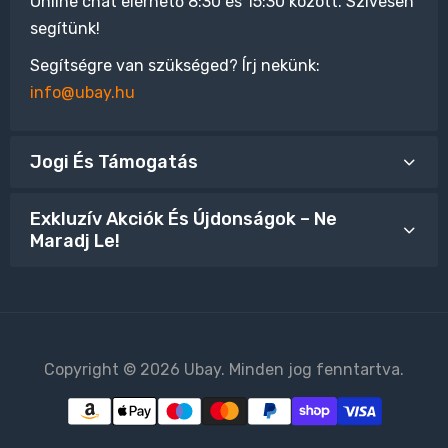
Online chat elérhető 8:30 és 15:30 között. Szívesen
segítünk!
Segítségre van szükséged? Írj nekünk:
info@ubay.hu
Jogi És Támogatás
Exkluzív Akciók És Újdonságok – Ne
Maradj Le!
Copyright © 2026 Ubay. Minden jog fenntartva.