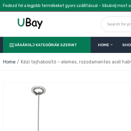
Fedezd fel a legjobb termékeket gyors szállítással – Vásárolj most 
VÁSÁROLJ KATEGÓRIÁK SZERINT
HOME
SHO
Home
Kézi tejhabosító – elemes, rozsdamentes acél habv