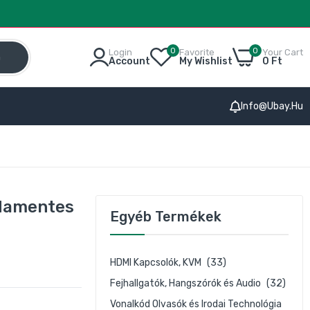
0
0
Login
Favorite
Your Cart
h
Account
My Wishlist
0 Ft
Info@ubay.hu
sdamentes
Egyéb Termékek
HDMI Kapcsolók, KVM
(33)
Fejhallgatók, Hangszórók és Audio
(32)
Vonalkód Olvasók és Irodai Technológia