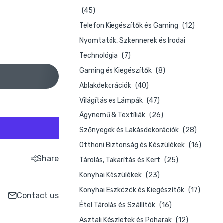
(45)
Telefon Kiegészítők és Gaming
(12)
Nyomtatók, Szkennerek és Irodai
Technológia
(7)
Gaming és Kiegészítők
(8)
Ablakdekorációk
(40)
Világítás és Lámpák
(47)
Ágynemű & Textíliák
(26)
Szőnyegek és Lakásdekorációk
(28)
Otthoni Biztonság és Készülékek
(16)
Share
Tárolás, Takarítás és Kert
(25)
Konyhai Készülékek
(23)
Konyhai Eszközök és Kiegészítők
(17)
Contact us
Étel Tárolás és Szállítók
(16)
Asztali Készletek és Poharak
(12)