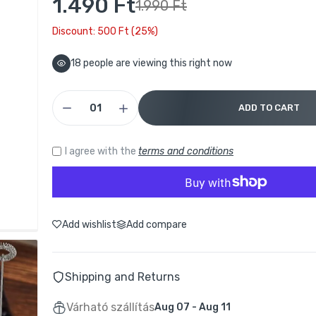
1.490 Ft
1.990 Ft
Discount: 500 Ft (25%)
20
people are viewing this right now
ADD TO CART
I agree with the
terms and conditions
Add wishlist
Add compare
Shipping and Returns
Várható szállítás
Aug 07 - Aug 11