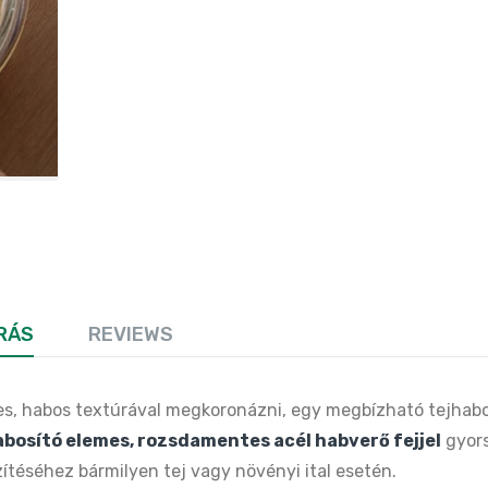
RÁS
REVIEWS
mes, habos textúrával megkoronázni, egy megbízható tejhabo
abosító elemes, rozsdamentes acél habverő fejjel
gyors
ítéséhez bármilyen tej vagy növényi ital esetén.