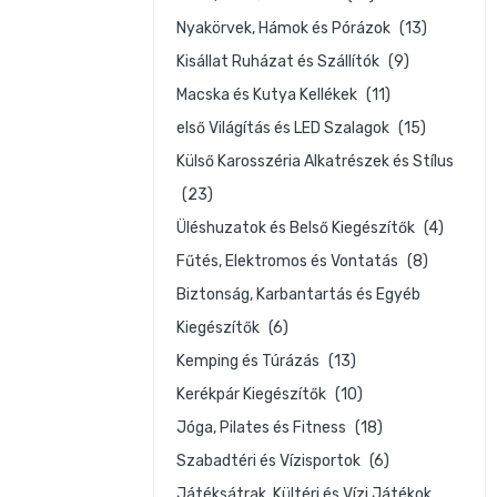
Nyakörvek, Hámok és Pórázok
(13)
Kisállat Ruházat és Szállítók
(9)
Macska és Kutya Kellékek
(11)
első Világítás és LED Szalagok
(15)
Külső Karosszéria Alkatrészek és Stílus
(23)
Üléshuzatok és Belső Kiegészítők
(4)
Fűtés, Elektromos és Vontatás
(8)
Biztonság, Karbantartás és Egyéb
Kiegészítők
(6)
Kemping és Túrázás
(13)
Kerékpár Kiegészítők
(10)
Jóga, Pilates és Fitness
(18)
Szabadtéri és Vízisportok
(6)
Játéksátrak, Kültéri és Vízi Játékok