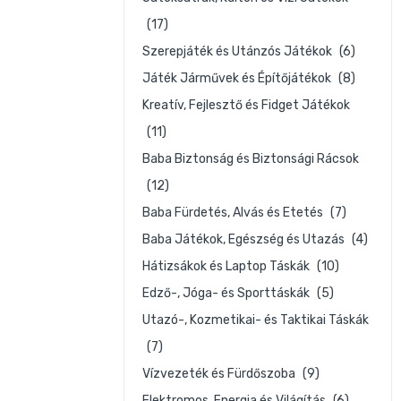
(17)
Szerepjáték és Utánzós Játékok
(6)
Játék Járművek és Építőjátékok
(8)
Kreatív, Fejlesztő és Fidget Játékok
(11)
Baba Biztonság és Biztonsági Rácsok
(12)
Baba Fürdetés, Alvás és Etetés
(7)
Baba Játékok, Egészség és Utazás
(4)
Hátizsákok és Laptop Táskák
(10)
Edző-, Jóga- és Sporttáskák
(5)
Utazó-, Kozmetikai- és Taktikai Táskák
(7)
Vízvezeték és Fürdőszoba
(9)
Elektromos, Energia és Világítás
(6)