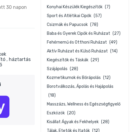
ott 30 napon
Konyhai Készülék Kiegészítők
(7)
Sport és Atlétikai Cipők
(57)
Csizmák és Papucsok
(78)
Baba és Gyerek Cipők és Ruházat
(27)
Fehérnemű és Otthoni Ruházat
(49)
Aktív Ruházat és Külső Ruházat
(14)
kek
ító
háztartás
Kiegészítők és Táskák
(29)
ő
Szájápolás
(28)
Kozmetikumok és Bőrápolás
(12)
i
Borotválkozás, Ápolás és Hajápolás
(18)
Masszázs, Wellness és Egészségfigyelő
Eszközök
(20)
Kisállat Ágyak és Fekhelyek
(28)
Tálak, Etetők és Itatók
(12)