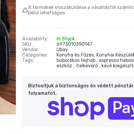
A termékek visszaküldése a vásárlástól számít
belül lehetséges
Availability:
In Stock
SKU:
6973010390147
Vendor:
Ubay
Categories:
Konyha és Főzés,
Konyhai Készülé
Tags:
buborékos tejhab
espresso habos
eszköz
italkeverő
kávé kiegészít
Biztosítjuk a biztonságos és védett pénztár
folyamatot.