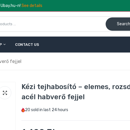
a Ubay.hu-n!
See details
Searc
P
CONTACT US
erő fejjel
Kézi tejhabosító – elemes, roz
acél habverő fejjel
20
sold in last
24 hours