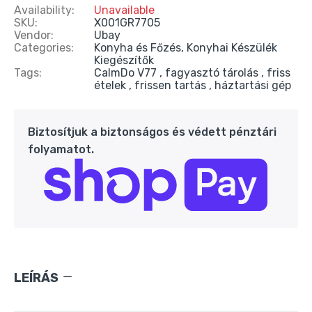
Availability:
Buydeem K314Mini Elektromos Vízforraló
Unavailable
SKU:
0,7 l – Zöld
X001GR7705
Vendor:
Ubay
24.990 Ft
39.990 Ft
Categories:
Konyha és Főzés,
Konyhai Készülék
Kiegészítők
Tags:
CalmDo V77
fagyasztó tárolás
friss
ételek
frissen tartás
háztartási gép
Oté Hordozható Szódagép 450 ml + 20 db
CO₂ patron – Piros
9.890 Ft
20.090 Ft
Biztosítjuk a biztonságos és védett pénztári
folyamatot.
Oté Hordozható Szódagép 450 ml + 20 db
CO₂ patron – Kék
9.890 Ft
20.090 Ft
Oté Hordozható Szódagép Otthonra 450 ml
+ 20 db CO₂ patron – Fekete
LEÍRÁS
9.890 Ft
20.990 Ft