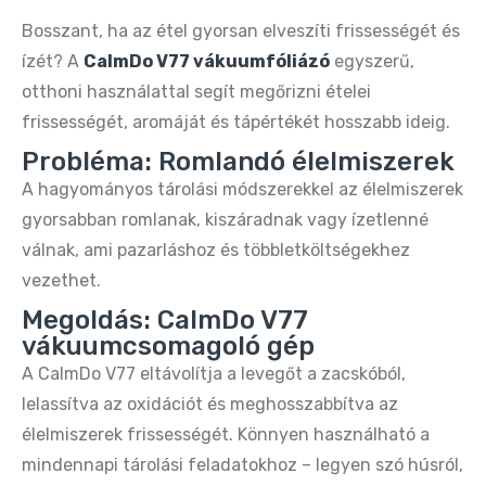
Oté Hordozható Szódagép 450 ml + 20 db
Bosszant, ha az étel gyorsan elveszíti frissességét és
CO₂ patron – Zöld
ízét? A
CalmDo V77 vákuumfóliázó
egyszerű,
9.890 Ft
20.090 Ft
otthoni használattal segít megőrizni ételei
frissességét, aromáját és tápértékét hosszabb ideig.
Oté Hordozható Szódagép 450 ml + 20 db
Probléma: Romlandó élelmiszerek
CO₂ patron – Ezüst
A hagyományos tárolási módszerekkel az élelmiszerek
9.890 Ft
20.990 Ft
gyorsabban romlanak, kiszáradnak vagy ízetlenné
válnak, ami pazarláshoz és többletköltségekhez
Oté Hordozható Szódagép 450 ml + 20 db
vezethet.
CO₂ patron – Rózsaszín
9.890 Ft
20.090 Ft
Megoldás: CalmDo V77
vákuumcsomagoló gép
A CalmDo V77 eltávolítja a levegőt a zacskóból,
OTE hordozható szódakészítő gép – CO₂
lelassítva az oxidációt és meghosszabbítva az
patronnal 20 db frissítő szódához
élelmiszerek frissességét. Könnyen használható a
9.890 Ft
20.090 Ft
mindennapi tárolási feladatokhoz – legyen szó húsról,