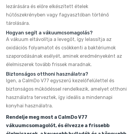
lezárására és előre elkészített ételek
hűtőszekrényben vagy fagyasztóban történő
tárolására.
Hogyan segít a vákuumcsomagolás?
A vákuum eltávolítja a levegőt, így lelassítja az
oxidációs folyamatot és csökkenti a baktériumok
szaporodásának esélyét, aminek eredményeként az
élelmiszerek tovább frissek maradnak.
Biztonságos otthoni használatra?
Igen, a CalmDo V77 egyszerű kezelőfelülettel és
biztonságos működéssel rendelkezik, amelyet otthoni
használatra terveztek, így ideális a mindennapi
konyhai használatra.
Rendelje meg most a CalmDo V77
vákuumcsomagolót, és élvezze a frissebb
élelmiszerek, a kevesebb hulladék és a könnyebb