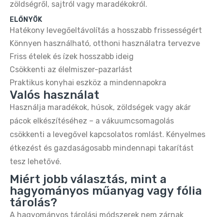
zöldségről, sajtról vagy maradékokról.
Buydeem DT620E 2‑Szeletes Kenyérpirító –
Ezüst, Állítható Fokozat
ELŐNYÖK
Hatékony levegőeltávolítás a hosszabb frissességért
16.990 Ft
32.990 Ft
Könnyen használható, otthoni használatra tervezve
Friss ételek és ízek hosszabb ideig
Buydeem DT620E Citromsárga 2‑Szeletes
Csökkenti az élelmiszer-pazarlást
Kenyérpirító – 7 Fokozat, Széles Nyílás
Praktikus konyhai eszköz a mindennapokra
14.890 Ft
32.990 Ft
Valós használat
Használja maradékok, húsok, zöldségek vagy akár
Buydeem DT620E Retro 2‑Szeletes
pácok elkészítéséhez – a vákuumcsomagolás
Kenyérpirító – Zöld, Állítható Fokozat
csökkenti a levegővel kapcsolatos romlást. Kényelmes
16.990 Ft
32.990 Ft
étkezést és gazdaságosabb mindennapi takarítást
tesz lehetővé.
Buydeem DT640E Retro 4‑Szeletes
Miért jobb választás, mint a
Kenyérpirító – Zöld, 7 Fokozat
hagyományos műanyag vagy fólia
18.790 Ft
34.990 Ft
tárolás?
A hagyományos tárolási módszerek nem zárnak