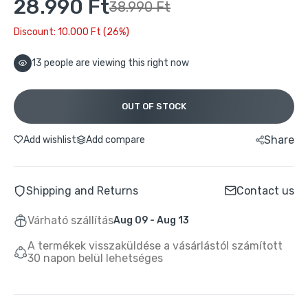
28.990 Ft
38.990 Ft
Buydeem G564 Elektromos Ételpároló – 5 L
Multifunkciós Zöld
Discount: 10.000 Ft (26%)
44.990 Ft
79.990 Ft
13
people are viewing this right now
Buydeem G564 Elektromos Ételpároló 5 L –
Multifunkciós Zöld
OUT OF STOCK
29.790 Ft
67.900 Ft
Share
Add wishlist
Add compare
Buydeem K1594T Elektromos Vízforraló és
Melegítő Főzőedény Készlet – Zöld
Shipping and Returns
Contact us
30.204 Ft
56.990 Ft
Várható szállítás
Aug 09 - Aug 13
Buydeem Elektromos Vízforraló 1,7 l –
A termékek visszaküldése a vásárlástól számított
Ezüst
30 napon belül lehetséges
17.990 Ft
28.990 Ft