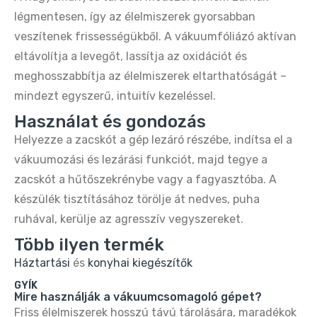
légmentesen, így az élelmiszerek gyorsabban
Buydeem DT640E 4 szeletes kenyérpirító –
retro citromsárga design
veszítenek frissességükből. A vákuumfóliázó aktívan
19.990 Ft
34.990 Ft
eltávolítja a levegőt, lassítja az oxidációt és
meghosszabbítja az élelmiszerek eltarthatóságát –
mindezt egyszerű, intuitív kezeléssel.
Használat és gondozás
Helyezze a zacskót a gép lezáró részébe, indítsa el a
vákuumozási és lezárási funkciót, majd tegye a
zacskót a hűtőszekrénybe vagy a fagyasztóba. A
készülék tisztításához törölje át nedves, puha
ruhával, kerülje az agresszív vegyszereket.
Több ilyen termék
Háztartási
és
konyhai kiegészítők
GYÍK
Mire használják a vákuumcsomagoló gépet?
Friss élelmiszerek hosszú távú tárolására, maradékok