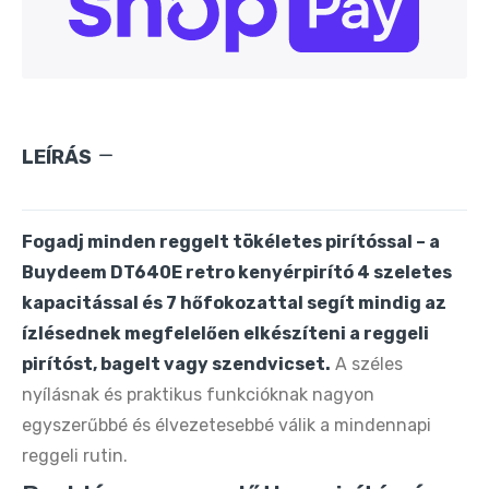
Oté Hordozható Szódagép 450 ml + 20 db
CO₂ patron – Zöld
9.890 Ft
20.090 Ft
Oté Hordozható Szódagép 450 ml + 20 db
LEÍRÁS
CO₂ patron – Ezüst
9.890 Ft
20.990 Ft
Fogadj minden reggelt tökéletes pirítóssal – a
Oté Hordozható Szódagép 450 ml + 20 db
Buydeem DT640E retro kenyérpirító 4 szeletes
CO₂ patron – Rózsaszín
kapacitással és 7 hőfokozattal segít mindig az
9.890 Ft
20.090 Ft
ízlésednek megfelelően elkészíteni a reggeli
pirítóst, bagelt vagy szendvicset.
A széles
OTE hordozható szódakészítő gép – CO₂
nyílásnak és praktikus funkcióknak nagyon
patronnal 20 db frissítő szódához
egyszerűbbé és élvezetesebbé válik a mindennapi
9.890 Ft
20.090 Ft
reggeli rutin.