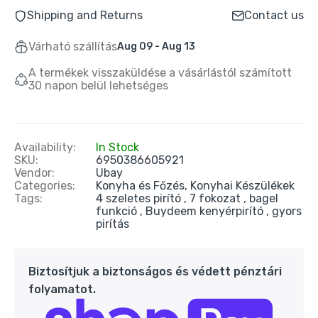
Buydeem K314Mini Elektromos Vízforraló
Shipping and Returns
Contact us
0,7 l – Zöld
24.990 Ft
39.990 Ft
Várható szállítás
Aug 09 - Aug 13
A termékek visszaküldése a vásárlástól számított
30 napon belül lehetséges
Oté Hordozható Szódagép 450 ml + 20 db
CO₂ patron – Piros
9.890 Ft
20.090 Ft
Availability:
In Stock
SKU:
6950386605921
Oté Hordozható Szódagép 450 ml + 20 db
Vendor:
Ubay
CO₂ patron – Kék
Categories:
Konyha és Főzés,
Konyhai Készülékek
Tags:
4 szeletes pirító
7 fokozat
bagel
9.890 Ft
20.090 Ft
funkció
Buydeem kenyérpirító
gyors
pirítás
Oté Hordozható Szódagép Otthonra 450 ml
+ 20 db CO₂ patron – Fekete
Biztosítjuk a biztonságos és védett pénztári
9.890 Ft
20.990 Ft
folyamatot.