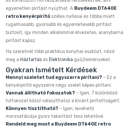
és korlátozott hőfokozatokkal rendelkeznek, ami
egyenetlen pirítást nyújthat. A
Buydeem DT640E
retro kenyérpirító
széles nyílásai és többa miatt
rugalmasabb, gyorsabb és egyenletesebb pirítást
biztosít, így minden alkalommal élvezetes, aranybarna
pirítóst kapsz.
Ha szeretnél több praktikus konyhai eszközt, nézd
meg a
Háztartás
és
Elektronika
gyűjteményeket.
Gyakran Ismételt Kérdések
Mennyi szeletet tud egyszerre pirítani?
– Ez a
kenyérpirító egyszerre négy szelet képes pirítani.
Vannak állítható fokozatok?
– Igen, 7 különböző
hőfokozat közül választhatsz a kívánt pirítottságért.
Könnyen tisztítható?
– Igen, levehető
morzsatálcája gyors takarítást tesz lehetővé.
Rendeld meg most a Buydeem DT640E retro