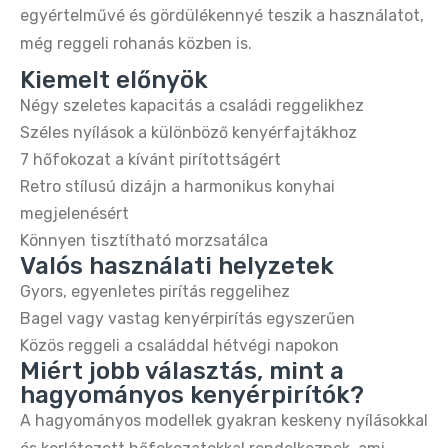
egyértelművé és gördülékennyé teszik a használatot,
Buydeem DT640E 4 szeletes kenyérpirító –
még reggeli rohanás közben is.
retro citromsárga design
19.990 Ft
34.990 Ft
Kiemelt előnyök
Négy szeletes kapacitás a családi reggelikhez
Széles nyílások a különböző kenyérfajtákhoz
7 hőfokozat a kívánt pirítottságért
Retro stílusú dizájn a harmonikus konyhai
megjelenésért
Könnyen tisztítható morzsatálca
Valós használati helyzetek
Gyors, egyenletes pirítás reggelihez
Bagel vagy vastag kenyérpirítás egyszerűen
Közös reggeli a családdal hétvégi napokon
Miért jobb választás, mint a
hagyományos kenyérpirítók?
A hagyományos modellek gyakran keskeny nyílásokkal