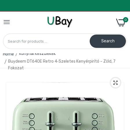
0
Search
Konyhai Készülékek
Home
Buydeem DT640E Retro 4‑Szeletes Kenyérpirító – Zöld, 7
CalmDo V77 Vákuumzáró Gép – Friss
Fokozat
Tárolás Otthonra
28.990 Ft
38.990 Ft
Kézi tejhabosító – elemes, rozsdamentes
acél habverő fejjel
1.490 Ft
1.990 Ft