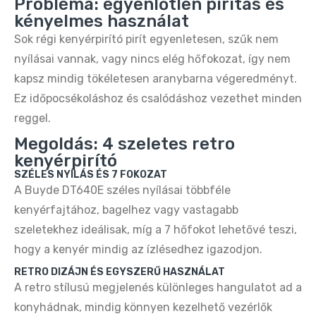
Probléma: egyenlőtlen pirítás és
Buydeem DT620E 2‑Szeletes Kenyérpirító –
kényelmes használat
Ezüst, Állítható Fokozat
Sok régi kenyérpirító pirít egyenletesen, szűk nem
16.990 Ft
32.990 Ft
nyílásai vannak, vagy nincs elég hőfokozat, így nem
kapsz mindig tökéletesen aranybarna végeredményt.
Buydeem DT620E Citromsárga 2‑Szeletes
Ez időpocsékoláshoz és csalódáshoz vezethet minden
Kenyérpirító – 7 Fokozat, Széles Nyílás
reggel.
14.890 Ft
32.990 Ft
Megoldás: 4 szeletes retro
kenyérpirító
SZÉLES NYÍLÁS ÉS 7 FOKOZAT
Buydeem DT620E Retro 2‑Szeletes
Kenyérpirító – Zöld, Állítható Fokozat
A Buyde DT640E széles nyílásai többféle
16.990 Ft
32.990 Ft
kenyérfajtához, bagelhez vagy vastagabb
szeletekhez ideálisak, míg a 7 hőfokot lehetővé teszi,
hogy a kenyér mindig az ízlésedhez igazodjon.
Buydeem DT640E Retro 4‑Szeletes
Kenyérpirító – Zöld, 7 Fokozat
RETRO DIZÁJN ÉS EGYSZERŰ HASZNÁLAT
18.790 Ft
34.990 Ft
A retro stílusú megjelenés különleges hangulatot ad a
konyhádnak, mindig könnyen kezelhető vezérlők