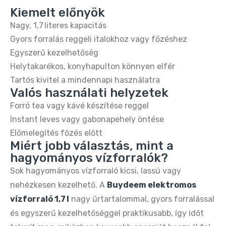
Kiemelt előnyök
Buydeem DT640E 4 szeletes kenyérpirító –
retro citromsárga design
Nagy, 1,7 literes kapacitás
19.990 Ft
34.990 Ft
Gyors forralás reggeli italokhoz vagy főzéshez
Egyszerű kezelhetőség
Helytakarékos, konyhapulton könnyen elfér
Tartós kivitel a mindennapi használatra
Valós használati helyzetek
Forró tea vagy kávé készítése reggel
Instant leves vagy gabonapehely öntése
Előmelegítés főzés előtt
Miért jobb választás, mint a
hagyományos vízforralók?
Sok hagyományos vízforraló kicsi, lassú vagy
nehézkesen kezelhető. A
Buydeem elektromos
vízforraló 1,7 l
nagy űrtartalommal, gyors forralással
és egyszerű kezelhetőséggel praktikusabb, így időt