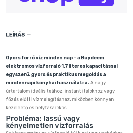
Oté Hordozható Szódagép 450 ml + 20 db
CO₂ patron – Zöld
9.890 Ft
20.090 Ft
LEÍRÁS
Oté Hordozható Szódagép 450 ml + 20 db
CO₂ patron – Ezüst
9.890 Ft
20.990 Ft
Gyors forró víz minden nap – a Buydeem
elektromos vízforraló 1,7 literes kapacitással
Oté Hordozható Szódagép 450 ml + 20 db
egyszerű, gyors és praktikus megoldás a
CO₂ patron – Rózsaszín
mindennapi konyhai használatra.
A nagy
9.890 Ft
20.090 Ft
űrtartalom ideális teához, instant italokhoz vagy
főzés előtti vízmelegítéshez, miközben könnyen
OTE hordozható szódakészítő gép – CO₂
kezelhető és helytakarékos.
patronnal 20 db frissítő szódához
Probléma: lassú vagy
9.890 Ft
20.090 Ft
kényelmetlen vízforralás