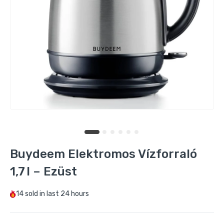
Buydeem CD2001 Üveg Teáskanna –
500 ml
8.114 Ft
13.990 Ft
Buydeem CD2002 Hőálló Üveg Teáskanna –
800 ml
7.490 Ft
14.990 Ft
Buydeem Elektromos Bögremelegítő – 2
Hőfok, Szilikon Talp – Sárga
5.590 Ft
11.990 Ft
Buydeem Elektromos Vízforraló
1,7 l – Ezüst
Buydeem Szürke Elektromos
Bögremelegítő – 2 Hőfok, Szilikon Talp
14
sold in last
24 hours
5.590 Ft
11.990 Ft