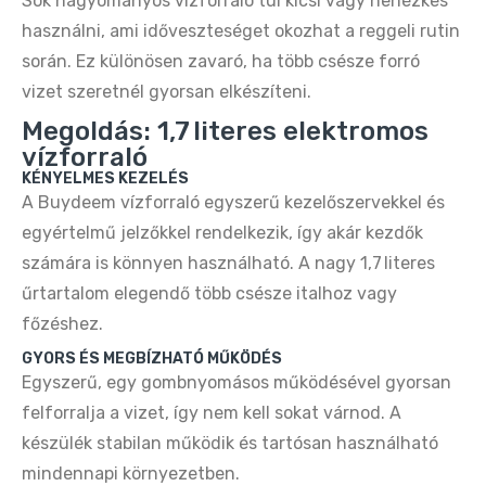
Sok hagyományos vízforraló túl kicsi vagy nehézkes
Buydeem DT620E 2‑Szeletes Kenyérpirító –
használni, ami időveszteséget okozhat a reggeli rutin
Ezüst, Állítható Fokozat
során. Ez különösen zavaró, ha több csésze forró
16.990 Ft
32.990 Ft
vizet szeretnél gyorsan elkészíteni.
Megoldás: 1,7 literes elektromos
Buydeem DT620E Citromsárga 2‑Szeletes
vízforraló
Kenyérpirító – 7 Fokozat, Széles Nyílás
KÉNYELMES KEZELÉS
14.890 Ft
32.990 Ft
A Buydeem vízforraló egyszerű kezelőszervekkel és
egyértelmű jelzőkkel rendelkezik, így akár kezdők
számára is könnyen használható. A nagy 1,7 literes
Buydeem DT620E Retro 2‑Szeletes
Kenyérpirító – Zöld, Állítható Fokozat
űrtartalom elegendő több csésze italhoz vagy
16.990 Ft
32.990 Ft
főzéshez.
GYORS ÉS MEGBÍZHATÓ MŰKÖDÉS
Egyszerű, egy gombnyomásos működésével gyorsan
Buydeem DT640E Retro 4‑Szeletes
Kenyérpirító – Zöld, 7 Fokozat
felforralja a vizet, így nem kell sokat várnod. A
18.790 Ft
34.990 Ft
készülék stabilan működik és tartósan használható
mindennapi környezetben.