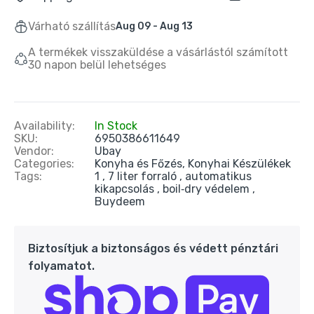
Buydeem K314Mini Elektromos Vízforraló
0,7 l – Zöld
Várható szállítás
Aug 09 - Aug 13
24.990 Ft
39.990 Ft
A termékek visszaküldése a vásárlástól számított
30 napon belül lehetséges
Oté Hordozható Szódagép 450 ml + 20 db
CO₂ patron – Piros
9.890 Ft
20.090 Ft
Availability:
In Stock
SKU:
6950386611649
Vendor:
Ubay
Categories:
Konyha és Főzés,
Konyhai Készülékek
Oté Hordozható Szódagép 450 ml + 20 db
Tags:
1
7 liter forraló
automatikus
CO₂ patron – Kék
kikapcsolás
boil‑dry védelem
9.890 Ft
20.090 Ft
Buydeem
Oté Hordozható Szódagép Otthonra 450 ml
Biztosítjuk a biztonságos és védett pénztári
+ 20 db CO₂ patron – Fekete
folyamatot.
9.890 Ft
20.990 Ft