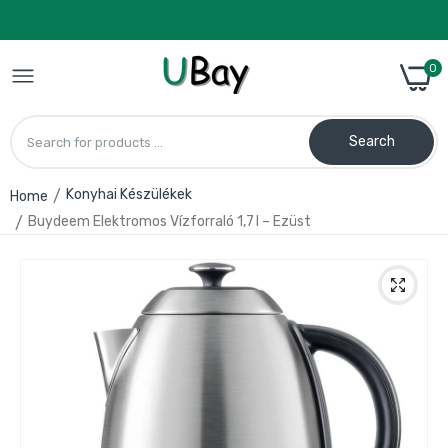
0
Search
Konyhai Készülékek
Home
Buydeem Elektromos Vízforraló 1,7 l – Ezüst
CalmDo V77 Vákuumzáró Gép – Friss
Tárolás Otthonra
28.990 Ft
38.990 Ft
Kézi tejhabosító – elemes, rozsdamentes
acél habverő fejjel
1.490 Ft
1.990 Ft