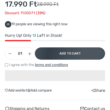
17.990 Ft
Buydeem G564 Elektromos Ételpároló – 5 L
28.990 Ft
Multifunkciós Zöld
Discount: 11.000 Ft (38%)
44.990 Ft
79.990 Ft
19
people are viewing this right now
Buydeem G564 Elektromos Ételpároló 5 L –
Multifunkciós Zöld
Hurry Up! Only
Left in Stock!
13
29.790 Ft
67.900 Ft
ADD TO CART
Buydeem K1594T Elektromos Vízforraló és
Melegítő Főzőedény Készlet – Zöld
I agree with the
terms and conditions
30.204 Ft
56.990 Ft
Buydeem Elektromos Vízforraló 1,7 l –
Ezüst
Share
Add wishlist
Add compare
17.990 Ft
28.990 Ft
Shipping and Returns
Contact us