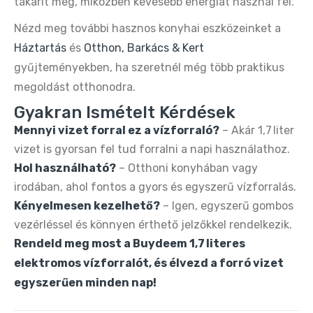
takarít meg, miközben kevesebb energiát használ fel.
Nézd meg további hasznos konyhai eszközeinket a
Háztartás
és
Otthon, Barkács & Kert
gyűjteményekben, ha szeretnél még több praktikus
megoldást otthonodra.
Gyakran Ismételt Kérdések
Mennyi vizet forral ez a vízforraló?
– Akár 1,7 liter
vizet is gyorsan fel tud forralni a napi használathoz.
Hol használható?
– Otthoni konyhában vagy
irodában, ahol fontos a gyors és egyszerű vízforralás.
Kényelmesen kezelhető?
– Igen, egyszerű gombos
vezérléssel és könnyen érthető jelzőkkel rendelkezik.
Rendeld meg most a Buydeem 1,7 literes
elektromos vízforralót, és élvezd a forró vizet
egyszerűen minden nap!