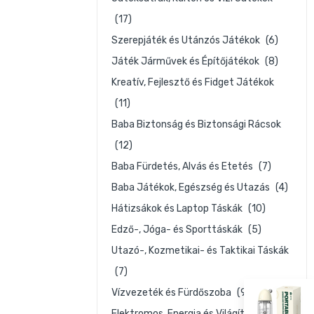
(17)
Szerepjáték és Utánzós Játékok
(6)
Játék Járművek és Építőjátékok
(8)
Kreatív, Fejlesztő és Fidget Játékok
zín
(11)
Baba Biztonság és Biztonsági Rácsok
(12)
Baba Fürdetés, Alvás és Etetés
(7)
tő
Baba Játékok, Egészség és Utazás
(4)
Hátizsákok és Laptop Táskák
(10)
Edző-, Jóga- és Sporttáskák
(5)
Utazó-, Kozmetikai- és Taktikai Táskák
(7)
Vízvezeték és Fürdőszoba
(9)
Elektromos, Energia és Világítás
(6)