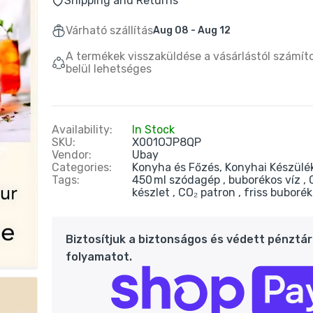
Shipping and Returns
Várható szállítás
Aug 08 - Aug 12
Buydeem G564 Elektromos Ételpároló 5 L – Multifunkciós Zöld
29.790 Ft
67.900 Ft
A termékek visszaküldése a vásárlástól számít
belül lehetséges
uydeem K1594T Elektromos Vízforraló és Melegítő Főzőedény
észlet – Zöld
Availability:
In Stock
0.204 Ft
56.990 Ft
SKU:
X001OJP8QP
Vendor:
Ubay
Categories:
Konyha és Főzés,
Konyhai Készülé
Tags:
450 ml szódagép
buborékos víz
Buydeem Elektromos Vízforraló 1,7 l – Ezüst
készlet
CO₂ patron
friss buborék
17.990 Ft
28.990 Ft
Biztosítjuk a biztonságos és védett pénztár
folyamatot.
Buydeem K314Mini Elektromos Vízforraló 0,7 l – Zöld
24.990 Ft
39.990 Ft