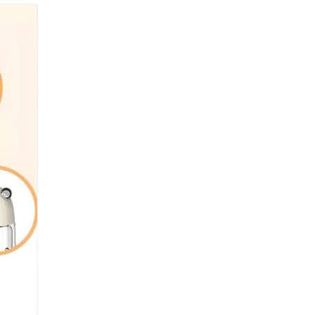
Oté Hordozható Szódagép 450 ml + 20 db CO₂ patron – Ezüst
9.890 Ft
20.990 Ft
Oté Hordozható Szódagép 450 ml + 20 db CO₂ patron – Rózsas
9.890 Ft
20.090 Ft
TE hordozható szódakészítő gép – CO₂ patronnal 20 db frissí
zódához
.890 Ft
20.090 Ft
Buydeem DT620E 2‑Szeletes Kenyérpirító – Ezüst, Állítható
Fokozat
16.990 Ft
32.990 Ft