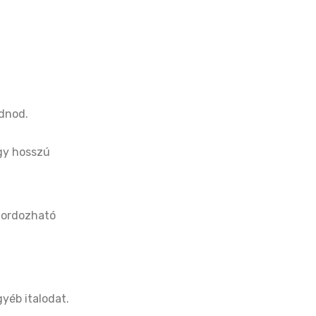
ódnod.
agy hosszú
hordozható
gyéb italodat.