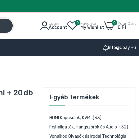
0
0
Login
Favorite
Your Cart
h
Account
My Wishlist
0 Ft
Info@ubay.hu
l + 20 db
Egyéb Termékek
HDMI Kapcsolók, KVM
(33)
Fejhallgatók, Hangszórók és Audio
(32)
Vonalkód Olvasók és Irodai Technológia