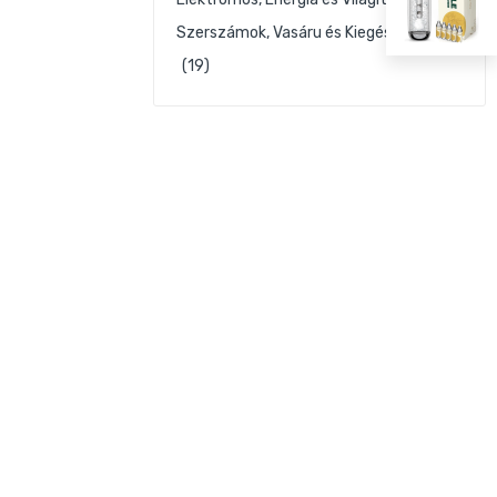
Szerszámok, Vasáru és Kiegészítők
(19)
tó