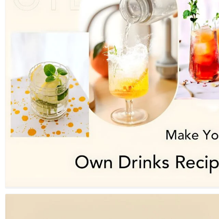
B
K
3