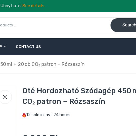
a Ubay.hu-n!
See details
Searc
P
CONTACT US
CalmDo V77 Vákuumzáró Gép – Friss Tárolás Otthonra
28.990 Ft
38.990 Ft
0 ml + 20 db CO₂ patron – Rózsaszín
Kézi tejhabosító – elemes, rozsdamentes acél habverő fejjel
Oté Hordozható Szódagép 450 m
1.490 Ft
1.990 Ft
CO₂ patron – Rózsaszín
12
sold in last
24 hours
Buydeem CD2001 Üveg Teáskanna – 500 ml
8.114 Ft
13.990 Ft