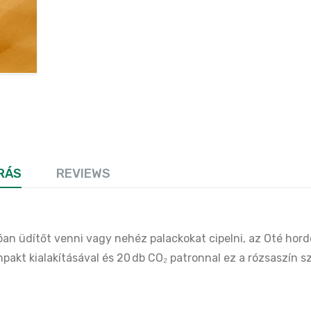
RÁS
REVIEWS
óan üdítőt venni vagy nehéz palackokat cipelni, az Oté hor
akt kialakításával és 20 db CO₂ patronnal ez a rózsaszín 