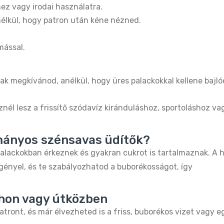
ez vagy irodai használatra.
nélkül, hogy patron után kéne nézned.
ással.
ak megkívánod, anélkül, hogy üres palackokkal kellene bajl
nél lesz a frissítő szódavíz kiránduláshoz, sportoláshoz v
ományos szénsavas üdítők?
lackokban érkeznek és gyakran cukrot is tartalmaznak. A 
gényel, és te szabályozhatod a buborékosságot, így
hon vagy útközben
atront, és már élvezheted is a friss, buborékos vizet vagy e