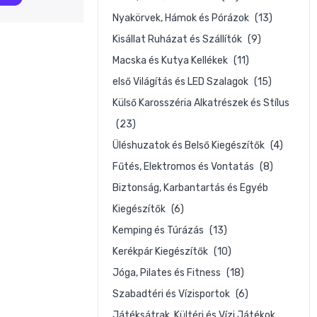
Nyakörvek, Hámok és Pórázok
(13)
Kisállat Ruházat és Szállítók
(9)
Macska és Kutya Kellékek
(11)
első Világítás és LED Szalagok
(15)
Külső Karosszéria Alkatrészek és Stílus
(23)
Üléshuzatok és Belső Kiegészítők
(4)
Fűtés, Elektromos és Vontatás
(8)
 –
Biztonság, Karbantartás és Egyéb
Kiegészítők
(6)
Kemping és Túrázás
(13)
Kerékpár Kiegészítők
(10)
Jóga, Pilates és Fitness
(18)
Szabadtéri és Vízisportok
(6)
Játéksátrak, Kültéri és Vízi Játékok