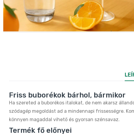
LEÍ
Friss buborékok bárhol, bármikor
Ha szereted a buborékos italokat, de nem akarsz álland
szódagép megoldást ad a mindennapi frissességre. Komp
könnyen magaddal vihető és gyorsan szénsavaz.
Termék fő előnyei