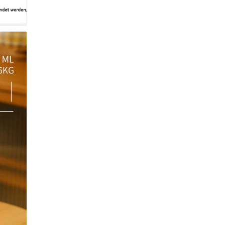
uydeem DT620E Citromsárga 2‑Szeletes Kenyérpirító – 7
okozat, Széles Nyílás
4.890 Ft
32.990 Ft
uydeem DT620E Retro 2‑Szeletes Kenyérpirító – Zöld, Állítha
Fokozat
6.990 Ft
32.990 Ft
Buydeem DT640E Retro 4‑Szeletes Kenyérpirító – Zöld, 7
Fokozat
18.790 Ft
34.990 Ft
Buydeem DT640E 4 szeletes kenyérpirító – retro citromsárga
design
19.990 Ft
34.990 Ft