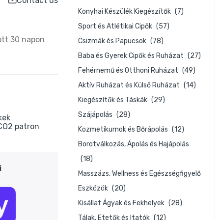
Contact us
Konyhai Készülék Kiegészítők
(7)
Sport és Atlétikai Cipők
(57)
ott 30 napon
Csizmák és Papucsok
(78)
Baba és Gyerek Cipők és Ruházat
(27)
Fehérnemű és Otthoni Ruházat
(49)
Aktív Ruházat és Külső Ruházat
(14)
Kiegészítők és Táskák
(29)
Szájápolás
(28)
kek
CO2 patron
Kozmetikumok és Bőrápolás
(12)
Borotválkozás, Ápolás és Hajápolás
(18)
i
Masszázs, Wellness és Egészségfigyelő
Eszközök
(20)
Kisállat Ágyak és Fekhelyek
(28)
Tálak, Etetők és Itatók
(12)