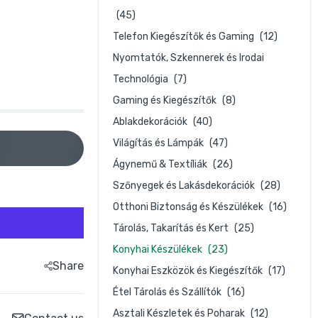
(45)
Telefon Kiegészítők és Gaming
(12)
Nyomtatók, Szkennerek és Irodai
Technológia
(7)
Gaming és Kiegészítők
(8)
Ablakdekorációk
(40)
Világítás és Lámpák
(47)
Ágynemű & Textíliák
(26)
Szőnyegek és Lakásdekorációk
(28)
n
Otthoni Biztonság és Készülékek
(16)
Tárolás, Takarítás és Kert
(25)
Konyhai Készülékek
(23)
Share
Konyhai Eszközök és Kiegészítők
(17)
Étel Tárolás és Szállítók
(16)
Asztali Készletek és Poharak
(12)