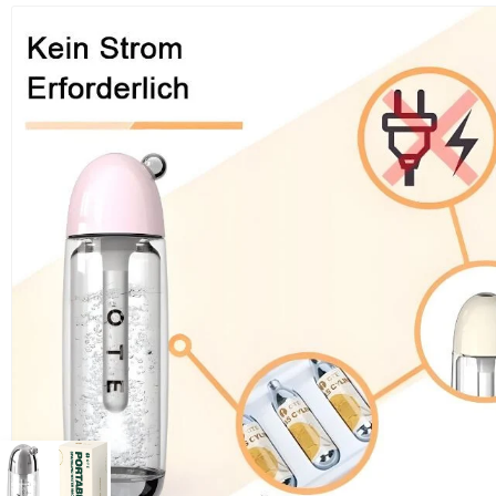
O
s
9