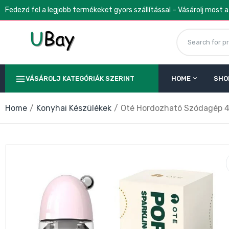
Fedezd fel a legjobb termékeket gyors szállítással – Vásárolj most 
VÁSÁROLJ KATEGÓRIÁK SZERINT
HOME
SHO
Home
Konyhai Készülékek
Oté Hordozható Szódagép 45