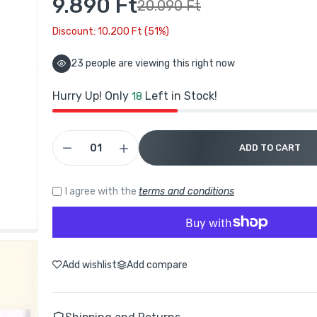
9.890 Ft
20.090 Ft
Discount: 10.200 Ft (51%)
Buydeem CD2002 Hőálló Üveg Teáskanna – 800 ml
7.490 Ft
14.990 Ft
23
people are viewing this right now
Hurry Up! Only
Left in Stock!
18
Buydeem Elektromos Bögremelegítő – 2 Hőfok, Szilikon Talp –
Sárga
5.590 Ft
11.990 Ft
ADD TO CART
Buydeem Szürke Elektromos Bögremelegítő – 2 Hőfok, Sziliko
I agree with the
terms and conditions
Talp
5.590 Ft
11.990 Ft
Add wishlist
Add compare
Buydeem G564 Elektromos Ételpároló – 5 L Multifunkciós Zöld
44.990 Ft
79.990 Ft