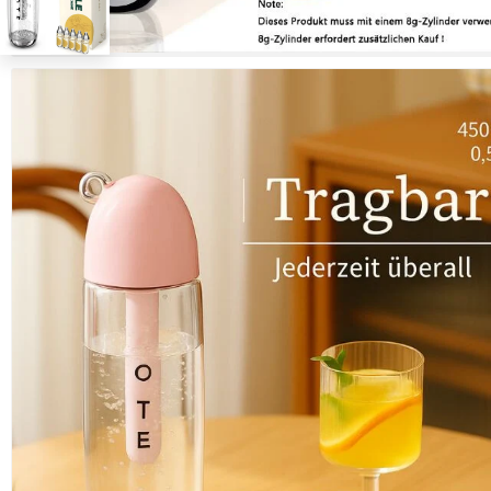
B
F
1
B
1