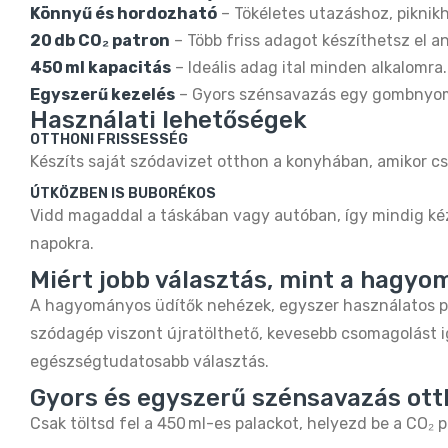
Könnyű és hordozható
– Tökéletes utazáshoz, piknikh
20 db CO₂ patron
– Több friss adagot készíthetsz el a
450 ml kapacitás
– Ideális adag ital minden alkalomra.
Egyszerű kezelés
– Gyors szénsavazás egy gombnyom
Használati lehetőségek
OTTHONI FRISSESSÉG
Készíts saját szódavizet otthon a konyhában, amikor cs
ÚTKÖZBEN IS BUBORÉKOS
Vidd magaddal a táskában vagy autóban, így mindig kéz
napokra.
Miért jobb választás, mint a hagy
A hagyományos üdítők nehézek, egyszer használatos pa
szódagép viszont újratölthető, kevesebb csomagolást i
egészségtudatosabb választás.
Gyors és egyszerű szénsavazás ott
Csak töltsd fel a 450 ml-es palackot, helyezd be a CO₂ p