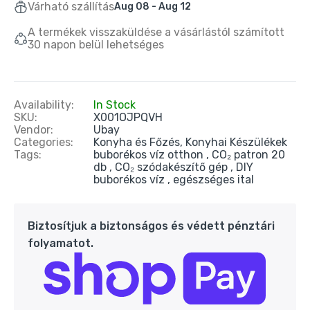
Várható szállítás
Aug 08 - Aug 12
Buydeem K314Mini Elektromos Vízforraló
0,7 l – Zöld
A termékek visszaküldése a vásárlástól számított
24.990 Ft
39.990 Ft
30 napon belül lehetséges
Oté Hordozható Szódagép 450 ml + 20 db
CO₂ patron – Piros
Availability:
In Stock
SKU:
X001OJPQVH
9.890 Ft
20.090 Ft
Vendor:
Ubay
Categories:
Konyha és Főzés,
Konyhai Készülékek
Tags:
buborékos víz otthon
CO₂ patron 20
Oté Hordozható Szódagép 450 ml + 20 db
db
CO₂ szódakészítő gép
DIY
CO₂ patron – Kék
buborékos víz
egészséges ital
9.890 Ft
20.090 Ft
Biztosítjuk a biztonságos és védett pénztári
folyamatot.
Oté Hordozható Szódagép Otthonra 450 ml
+ 20 db CO₂ patron – Fekete
9.890 Ft
20.990 Ft