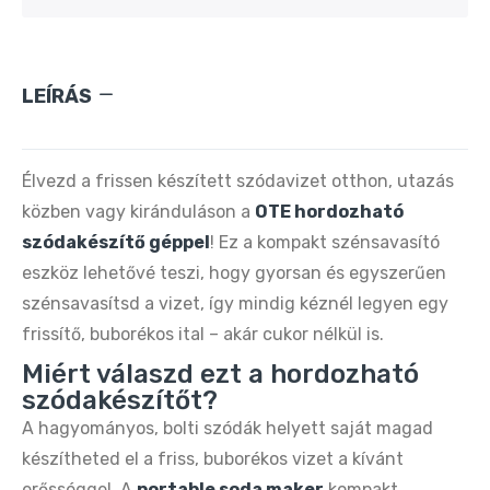
Oté Hordozható Szódagép 450 ml + 20 db
CO₂ patron – Zöld
9.890 Ft
20.090 Ft
LEÍRÁS
Oté Hordozható Szódagép 450 ml + 20 db
CO₂ patron – Ezüst
Élvezd a frissen készített szódavizet otthon, utazás
9.890 Ft
20.990 Ft
közben vagy kiránduláson a
OTE hordozható
szódakészítő géppel
! Ez a kompakt szénsavasító
Oté Hordozható Szódagép 450 ml + 20 db
eszköz lehetővé teszi, hogy gyorsan és egyszerűen
CO₂ patron – Rózsaszín
szénsavasítsd a vizet, így mindig kéznél legyen egy
9.890 Ft
20.090 Ft
frissítő, buborékos ital – akár cukor nélkül is.
Miért válaszd ezt a hordozható
OTE hordozható szódakészítő gép – CO₂
szódakészítőt?
patronnal 20 db frissítő szódához
A hagyományos, bolti szódák helyett saját magad
9.890 Ft
20.090 Ft
készítheted el a friss, buborékos vizet a kívánt
erősséggel. A
portable soda maker
kompakt