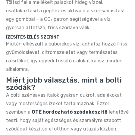
Töltsd fel a mellékelt palackot hideg vízzel,
Buydeem DT640E 4 szeletes kenyérpirító –
csatlakoztasd a géphez és aktiváld a szénsavasítást
retro citromsárga design
egy gombbal – a CO₂ patron segítségével a víz
19.990 Ft
34.990 Ft
gyorsan áttetsző, friss szódává válik.
ÍZESÍTÉS ÍZLÉS SZERINT
Miután elkészült a buborékos víz, adhatsz hozzá friss
gyümölcslevet, citromszeletet vagy természetes
ízesítőket, így egyedi frissítő italokat kapsz minden
alkalomra.
Miért jobb választás, mint a bolti
szódák?
A bolti szénsavas italok gyakran cukrot, adalékokat
vagy mesterséges ízeket tartalmaznak. Ezzel
szemben a
OTE hordozható szódakészítő
lehetővé
teszi, hogy saját egészséges és személyre szabott
szódádat készítsd el otthon vagy utazás közben,