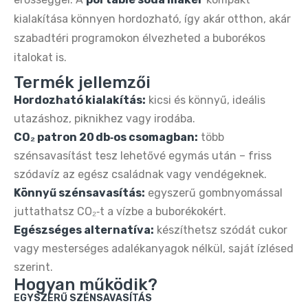
Buydeem DT620E 2‑Szeletes Kenyérpirító –
kialakítása könnyen hordozható, így akár otthon, akár
Ezüst, Állítható Fokozat
szabadtéri programokon élvezheted a buborékos
16.990 Ft
32.990 Ft
italokat is.
Termék jellemzői
Buydeem DT620E Citromsárga 2‑Szeletes
Hordozható kialakítás:
kicsi és könnyű, ideális
Kenyérpirító – 7 Fokozat, Széles Nyílás
utazáshoz, piknikhez vagy irodába.
14.890 Ft
32.990 Ft
CO₂ patron 20 db‑os csomagban:
több
szénsavasítást tesz lehetővé egymás után – friss
Buydeem DT620E Retro 2‑Szeletes
szódavíz az egész családnak vagy vendégeknek.
Kenyérpirító – Zöld, Állítható Fokozat
Könnyű szénsavasítás:
egyszerű gombnyomással
16.990 Ft
32.990 Ft
juttathatsz CO₂‑t a vízbe a buborékokért.
Egészséges alternatíva:
készíthetsz szódát cukor
Buydeem DT640E Retro 4‑Szeletes
vagy mesterséges adalékanyagok nélkül, saját ízlésed
Kenyérpirító – Zöld, 7 Fokozat
szerint.
18.790 Ft
34.990 Ft
Hogyan működik?
EGYSZERŰ SZÉNSAVASÍTÁS