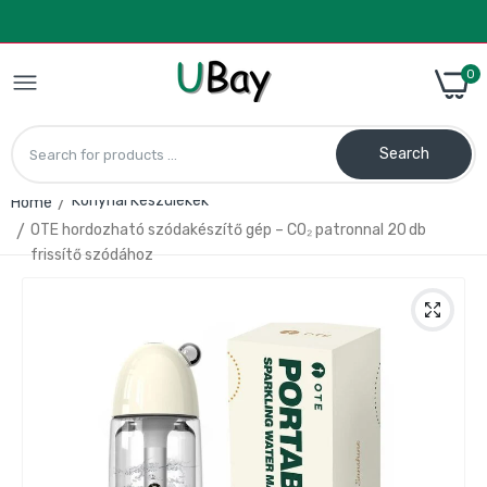
0
Search
Konyhai Készülékek
Home
OTE hordozható szódakészítő gép – CO₂ patronnal 20 db
CalmDo V77 Vákuumzáró Gép – Friss
frissítő szódához
Tárolás Otthonra
28.990 Ft
38.990 Ft
Kézi tejhabosító – elemes, rozsdamentes
acél habverő fejjel
1.490 Ft
1.990 Ft