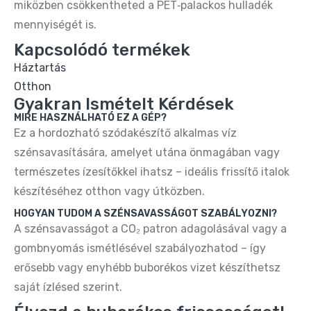
miközben csökkentheted a PET‑palackos hulladék
mennyiségét is.
Kapcsolódó termékek
Háztartás
Otthon
Gyakran Ismételt Kérdések
MIRE HASZNÁLHATÓ EZ A GÉP?
Ez a hordozható szódakészítő alkalmas víz
szénsavasítására, amelyet utána önmagában vagy
természetes ízesítőkkel ihatsz – ideális frissítő italok
készítéséhez otthon vagy útközben.
HOGYAN TUDOM A SZÉNSAVASSÁGOT SZABÁLYOZNI?
A szénsavasságot a CO₂ patron adagolásával vagy a
gombnyomás ismétlésével szabályozhatod – így
erősebb vagy enyhébb buborékos vizet készíthetsz
saját ízlésed szerint.