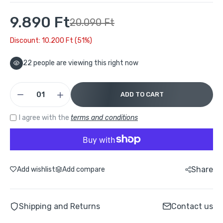
Buydeem G564 Elektromos Ételpároló – 5 L
Multifunkciós Zöld
9.890 Ft
20.090 Ft
44.990 Ft
79.990 Ft
Discount: 10.200 Ft (51%)
Buydeem G564 Elektromos Ételpároló 5 L –
22
people are viewing this right now
Multifunkciós Zöld
29.790 Ft
67.900 Ft
ADD TO CART
Buydeem K1594T Elektromos Vízforraló és
I agree with the
terms and conditions
Melegítő Főzőedény Készlet – Zöld
30.204 Ft
56.990 Ft
Share
Add wishlist
Add compare
Buydeem Elektromos Vízforraló 1,7 l –
Ezüst
17.990 Ft
28.990 Ft
Shipping and Returns
Contact us