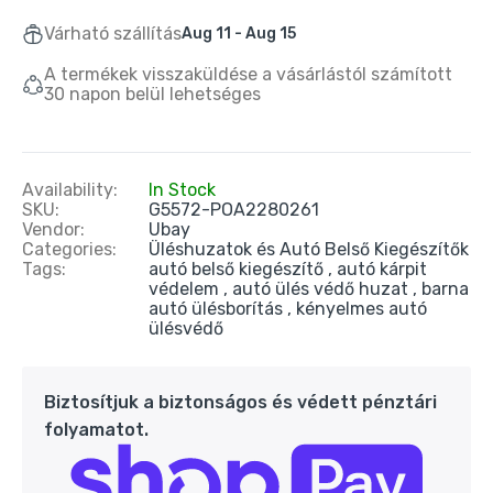
Várható szállítás
Aug 11 - Aug 15
A termékek visszaküldése a vásárlástól számított
30 napon belül lehetséges
Availability:
In Stock
SKU:
G5572-POA2280261
Vendor:
Ubay
Categories:
Üléshuzatok és Autó Belső Kiegészítők
Tags:
autó belső kiegészítő
autó kárpit
védelem
autó ülés védő huzat
barna
autó ülésborítás
kényelmes autó
ülésvédő
Biztosítjuk a biztonságos és védett pénztári
folyamatot.