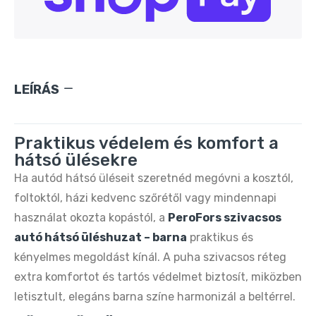
LEÍRÁS
Praktikus védelem és komfort a
hátsó ülésekre
Ha autód hátsó üléseit szeretnéd megóvni a kosztól,
foltoktól, házi kedvenc szőrétől vagy mindennapi
használat okozta kopástól, a
PeroFors szivacsos
autó hátsó üléshuzat – barna
praktikus és
kényelmes megoldást kínál. A puha szivacsos réteg
extra komfortot és tartós védelmet biztosít, miközben
letisztult, elegáns barna színe harmonizál a beltérrel.