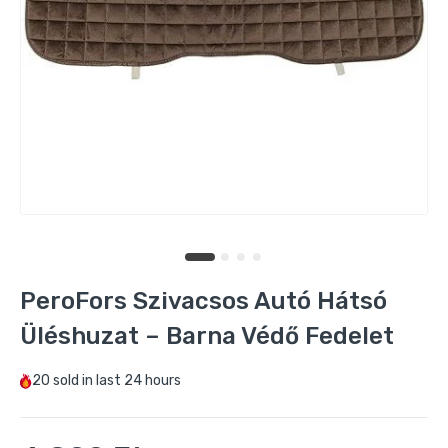
PeroFors Szivacsos Autó Hátsó
Üléshuzat – Barna Védő Fedelet
20
sold in last
24 hours