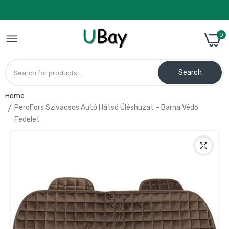
0
Search
Home
PeroFors Szivacsos Autó Hátsó Üléshuzat – Barna Védő
Fedelet