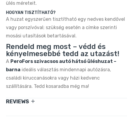
ülés méreteit.
HOGYAN TISZTÍTHATÓ?
A huzat egyszerűen tisztítható egy nedves kendővel
vagy porszívóval; szükség esetén a címke szerinti
mosási utasítások betartásával.
Rendeld meg most – védd és
kényelmesebbé tedd az utazást!
A
PeroFors szivacsos autó hátsó üléshuzat –
barna
ideális választás mindennapi autózásra,
családi kiruccanásokra vagy házi kedvenc
szállítására. Tedd kosaradba még ma!
REVIEWS