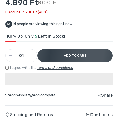
4.890 Ft
8.090 Ft
Discount: 3.200 Ft (40%)
16
people are viewing this right now
Hurry Up! Only
Left in Stock!
5
ADD TO CART
I agree with the
terms and conditions
Share
Add wishlist
Add compare
Shipping and Returns
Contact us