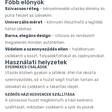
Főbb előnyök
Szivacsos réteg
– kényelmesebb utazási élmény és
puha felület az üléseken.
Univerzális méret
– könnyen illeszthető a legtöbb
hátsó üléshez.
Barna, elegáns design
– stílusos és rendezett
megjelenés minden autótérben.
Védelem a szennyeződés ellen
– hatékonyan
csökkenti a koszt, folyadékfoltokat és cipőnyomokat.
Használati helyzetek
GYERMEKES CSALÁDOK
Utazás közben gyakori a játékok, étel‑ital okozta
szennyeződés, ez a huzat segít tisztán tartani az
üléseket és csökkenti a takarítás idejét.
SZŐRÖS HÁZI KEDVENCEK SZÁLLÍTÁSA
A szivacsos huzat megkönnyíti a házi kedvenc
szállítását, miközben csökkenti a szőr és piszok