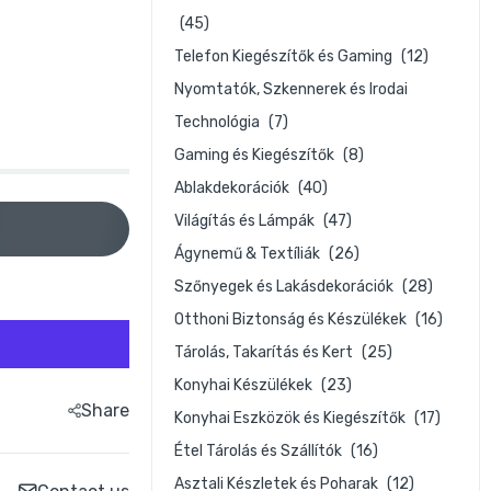
(45)
Telefon Kiegészítők és Gaming
(12)
Nyomtatók, Szkennerek és Irodai
Technológia
(7)
Gaming és Kiegészítők
(8)
Ablakdekorációk
(40)
Világítás és Lámpák
(47)
Ágynemű & Textíliák
(26)
Szőnyegek és Lakásdekorációk
(28)
Otthoni Biztonság és Készülékek
(16)
Tárolás, Takarítás és Kert
(25)
Konyhai Készülékek
(23)
Share
Konyhai Eszközök és Kiegészítők
(17)
Étel Tárolás és Szállítók
(16)
Asztali Készletek és Poharak
(12)