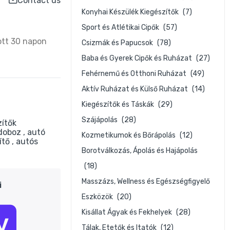
Contact us
Konyhai Készülék Kiegészítők
(7)
Sport és Atlétikai Cipők
(57)
ott 30 napon
Csizmák és Papucsok
(78)
Baba és Gyerek Cipők és Ruházat
(27)
Fehérnemű és Otthoni Ruházat
(49)
Aktív Ruházat és Külső Ruházat
(14)
Kiegészítők és Táskák
(29)
Szájápolás
(28)
zítők
ódoboz
autó
Kozmetikumok és Bőrápolás
(12)
zítő
autós
Borotválkozás, Ápolás és Hajápolás
(18)
Masszázs, Wellness és Egészségfigyelő
i
Eszközök
(20)
Kisállat Ágyak és Fekhelyek
(28)
Tálak, Etetők és Itatók
(12)