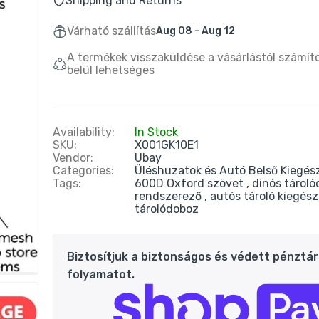
Shipping and Returns
Várható szállítás
Aug 08 - Aug 12
A termékek visszaküldése a vásárlástól számít
belül lehetséges
Availability:
In Stock
SKU:
X001GK10E1
Vendor:
Ubay
Categories:
Üléshuzatok és Autó Belső Kiegés
Tags:
600D Oxford szövet
dinós tárol
rendszerező
autós tároló kiegés
tárolódoboz
Biztosítjuk a biztonságos és védett pénztár
folyamatot.