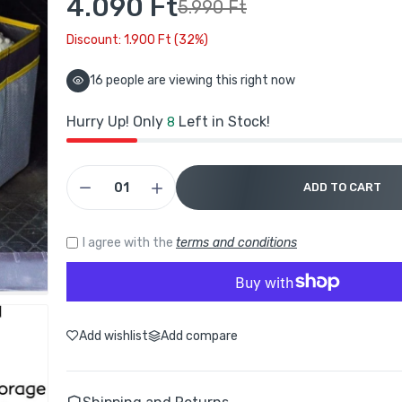
4.090 Ft
5.990 Ft
Discount: 1.900 Ft (32%)
13
people are viewing this right now
Hurry Up! Only
Left in Stock!
8
ADD TO CART
I agree with the
terms and conditions
Add wishlist
Add compare