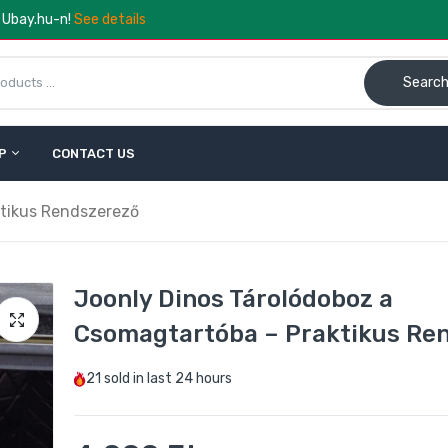
a Ubay.hu-n!
See details
Searc
P
CONTACT US
ktikus Rendszerező
Joonly Dinos Tárolódoboz a
Csomagtartóba – Praktikus Re
21
sold in last
24 hours