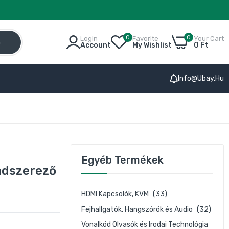
0
0
Login
Favorite
Your Cart
h
Account
My Wishlist
0 Ft
Info@ubay.hu
Egyéb Termékek
ndszerező
HDMI Kapcsolók, KVM
(33)
Fejhallgatók, Hangszórók és Audio
(32)
Vonalkód Olvasók és Irodai Technológia