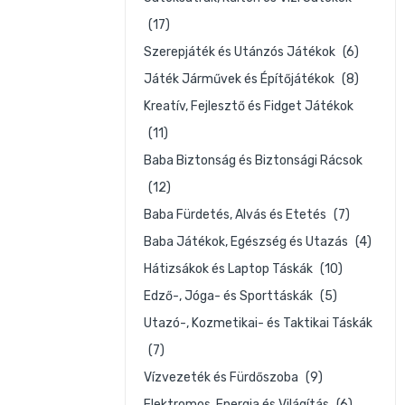
(17)
Szerepjáték és Utánzós Játékok
(6)
Játék Járművek és Építőjátékok
(8)
Kreatív, Fejlesztő és Fidget Játékok
(11)
Baba Biztonság és Biztonsági Rácsok
(12)
Baba Fürdetés, Alvás és Etetés
(7)
Baba Játékok, Egészség és Utazás
(4)
Hátizsákok és Laptop Táskák
(10)
Edző-, Jóga- és Sporttáskák
(5)
Utazó-, Kozmetikai- és Taktikai Táskák
(7)
Vízvezeték és Fürdőszoba
(9)
Elektromos, Energia és Világítás
(6)