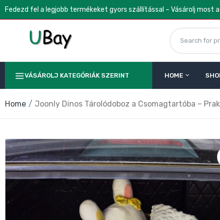
Fedezd fel a legjobb termékeket gyors szállítással – Vásárolj most 
VÁSÁROLJ KATEGÓRIÁK SZERINT
HOME
SHO
Home
Joonly Dinos Tárolódoboz a Csomagtartóba – Pra