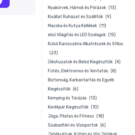
Nyakörvek, Hámok és Pórázok
(13)
Kisállat Ruházat és Szállítók
(9)
Macska és Kutya Kellékek
(11)
első Világítás és LED Szalagok
(15)
Külső Karosszéria Alkatrészek és Stílus
(23)
Üléshuzatok és Belső Kiegészítők
(4)
Fűtés, Elektromos és Vontatás
(8)
Biztonság, Karbantartás és Egyéb
Kiegészítők
(6)
Kemping és Túrázás
(13)
Kerékpár Kiegészítők
(10)
Jóga, Pilates és Fitness
(18)
Szabadtéri és Vízisportok
(6)
Játéksátrak, Kültéri és Vízi Játékok